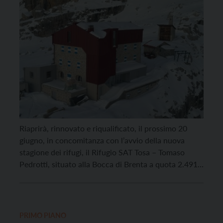
Riaprirà, rinnovato e riqualificato, il prossimo 20
giugno, in concomitanza con l’avvio della nuova
stagione dei rifugi, il Rifugio SAT Tosa – Tomaso
Pedrotti, situato alla Bocca di Brenta a quota 2.491
metri. Il rifugio, chiuso al pubblico per l’intera
stagione 2025 per consentire gli interventi di
ristrutturazione, rappresenta una delle mete più
frequentate e […]
PRIMO PIANO