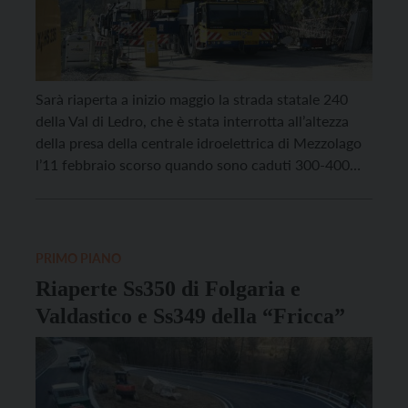
Sarà riaperta a inizio maggio la strada statale 240
della Val di Ledro, che è stata interrotta all’altezza
della presa della centrale idroelettrica di Mezzolago
l’11 febbraio scorso quando sono caduti 300-400
metri cubi di detriti e grossi massi. Questa settimana
si concluderanno le lavorazioni per la riprofilatura
del fronte roccioso a monte della sede […]
PRIMO PIANO
Riaperte Ss350 di Folgaria e
Valdastico e Ss349 della “Fricca”