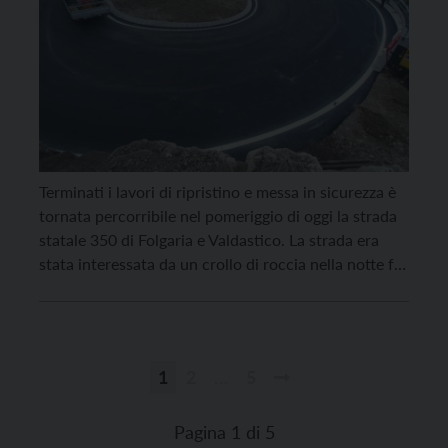
Terminati i lavori di ripristino e messa in sicurezza è
tornata percorribile nel pomeriggio di oggi la strada
statale 350 di Folgaria e Valdastico. La strada era
stata interessata da un crollo di roccia nella notte fra
domenica 11 e lunedì 12 febbraio, che aveva fatto
scattare la chiusura in località Busatti a Folgaria.
L’intervento […]
1
2
…
5
Paginazione
degli
Pagina 1 di 5
articoli