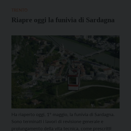
trasporti della Provincia in collaborazione con il
Servizio Gestione strade […]
TRENTO
Riapre oggi la funivia di Sardagna
Ha riaperto oggi, 1° maggio, la funivia di Sardagna.
Sono terminati i lavori di revisione generale e
prolungamento della vita tecnica, come prescritti