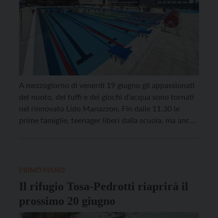
A mezzogiorno di venerdì 19 giugno gli appassionati
del nuoto, dei tuffi e dei giochi d’acqua sono tornati
nel rinnovato Lido Manazzon. Fin dalle 11.30 le
prime famiglie, teenager liberi dalla scuola, ma anche
qualche vecchio “aficionado”, hanno iniziato a
occupare la zona antistante l’ingresso estivo sotto un
sole splendente che ha reso ancora più […]
PRIMO PIANO
Il rifugio Tosa-Pedrotti riaprirà il
prossimo 20 giugno