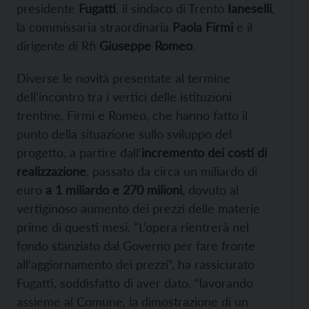
presidente
Fugatti
, il sindaco di Trento
Ianeselli
,
la commissaria straordinaria
Paola Firmi
e il
dirigente di Rfi
Giuseppe Romeo
.
Diverse le novità presentate al termine
dell’incontro tra i vertici delle istituzioni
trentine, Firmi e Romeo, che hanno fatto il
punto della situazione sullo sviluppo del
progetto, a partire dall’
incremento dei costi di
realizzazione
, passato da circa un miliardo di
euro
a 1 miliardo e 270 milioni
, dovuto al
vertiginoso aumento dei prezzi delle materie
prime di questi mesi. “L’opera rientrerà nel
fondo stanziato dal Governo per fare fronte
all’aggiornamento dei prezzi”, ha rassicurato
Fugatti, soddisfatto di aver dato, “lavorando
assieme al Comune, la dimostrazione di un