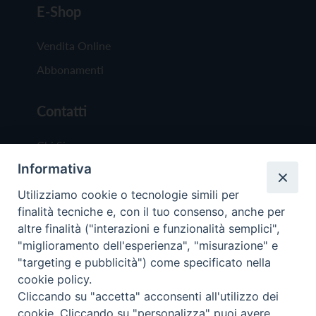
E-Shop
Vendita Online
Abbonamenti
Contatti
Chi Siamo
Informativa
Redazione
Scrivici
Utilizziamo cookie o tecnologie simili per
finalità tecniche e, con il tuo consenso, anche per
altre finalità ("interazioni e funzionalità semplici",
"miglioramento dell'esperienza", "misurazione" e
"targeting e pubblicità") come specificato nella
cookie policy.
Copyright © 2019 - Tutti i diritti riservati - Vit
Cliccando su "accetta" acconsenti all'utilizzo dei
Trentina Editrice
cookie. Cliccando su "personalizza" puoi avere