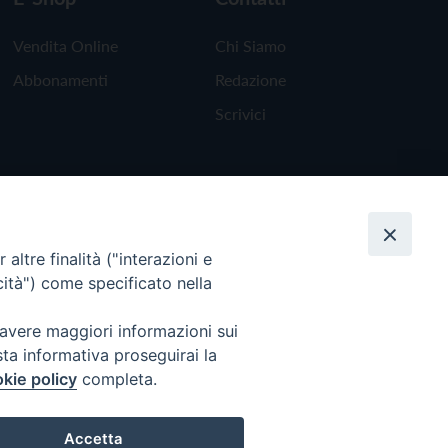
Vendita Online
Chi Siamo
Abbonamenti
Redazione
Scrivici
altre finalità ("interazioni e
cità") come specificato nella
 avere maggiori informazioni sui
sta informativa proseguirai la
kie policy
completa.
Torna all'inizio
Accetta