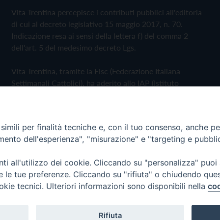
Vita Trentina percepisce i contributi pubblici all'editoria
di cui al decreto legislativo 15 maggio 2017, n. 70.
Indicazione resa ai sensi della lettera f) del comma 2
dell'art. 5 del medesimo decreto Lgs.
Vita Trentina, tramite la Fisc (Federazione Italiana
Settimanali Cattolici), ha aderito allo IAP (Istituto
dell'Autodisciplina Pubblicitaria) accettando il Codice di
Autodisciplina della Comunicazione Commerciale
imili per finalità tecniche e, con il tuo consenso, anche per 
Privacy Policy
Cookie Policy
amento dell'esperienza", "misurazione" e "targeting e pubbli
i all'utilizzo dei cookie. Cliccando su "personalizza" puoi
 Trentina Editrice
re le tue preferenze. Cliccando su "rifiuta" o chiudendo que
okie tecnici. Ulteriori informazioni sono disponibili nella
coo
Rifiuta