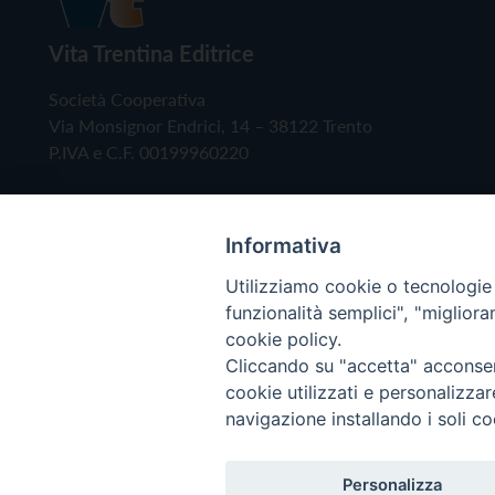
Vita Trentina Editrice
Società Cooperativa
Via Monsignor Endrici, 14 – 38122 Trento
P.IVA e C.F. 00199960220
Informativa
Utilizziamo cookie o tecnologie s
funzionalità semplici", "miglior
cookie policy.
Cliccando su "accetta" acconsent
Copyright © 2019 - Tutti i diritti riservati - Vita
cookie utilizzati e personalizza
navigazione installando i soli co
Privacy Policy
Personalizza