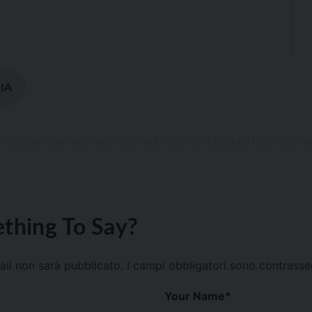
IA
thing To Say?
mail non sarà pubblicato.
I campi obbligatori sono contrass
Your Name
*