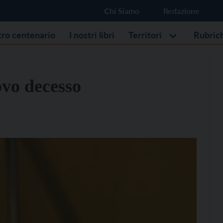
Chi Siamo
Redazione
stro centenario
I nostri libri
Territori
Rubric
ovo decesso