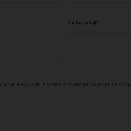
La tua email
*
e, email e sito web in questo browser per la prossima vol