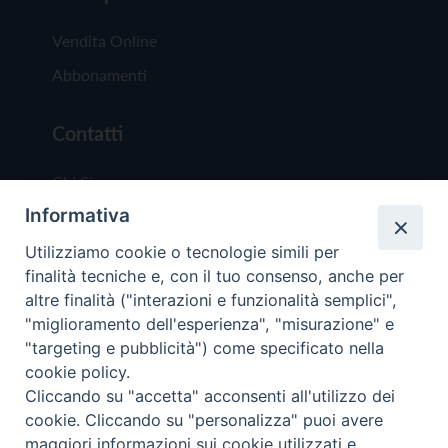
Vendita Online
Abbonamenti
Contatti
Chi Siamo
Informativa
Redazione
Scrivici
Utilizziamo cookie o tecnologie simili per
finalità tecniche e, con il tuo consenso, anche per
altre finalità ("interazioni e funzionalità semplici",
"miglioramento dell'esperienza", "misurazione" e
"targeting e pubblicità") come specificato nella
cookie policy.
Copyright © 2019 - Tutti i diritti riservati - Vit
Cliccando su "accetta" acconsenti all'utilizzo dei
Trentina Editrice
cookie. Cliccando su "personalizza" puoi avere
maggiori informazioni sui cookie utilizzati e