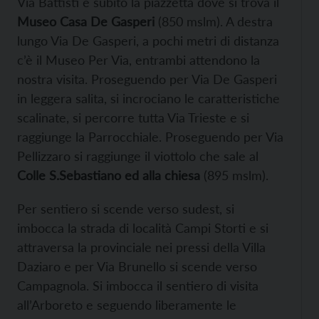
Via Battisti e subito la piazzetta dove si trova il
Museo Casa De Gasperi
(850 mslm). A destra
lungo Via De Gasperi, a pochi metri di distanza
c’è il Museo Per Via, entrambi attendono la
nostra visita. Proseguendo per Via De Gasperi
in leggera salita, si incrociano le caratteristiche
scalinate, si percorre tutta Via Trieste e si
raggiunge la Parrocchiale. Proseguendo per Via
Pellizzaro si raggiunge il viottolo che sale al
Colle S.Sebastiano ed alla chiesa
(895 mslm).
Per sentiero si scende verso sudest, si
imbocca la strada di località Campi Storti e si
attraversa la provinciale nei pressi della Villa
Daziaro e per Via Brunello si scende verso
Campagnola. Si imbocca il sentiero di visita
all’Arboreto e seguendo liberamente le