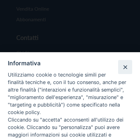
Vendita Online
Abbonamenti
Contatti
Chi Siamo
Informativa
Redazione
Scrivici
Utilizziamo cookie o tecnologie simili per
finalità tecniche e, con il tuo consenso, anche per
altre finalità ("interazioni e funzionalità semplici",
"miglioramento dell'esperienza", "misurazione" e
"targeting e pubblicità") come specificato nella
cookie policy.
Copyright © 2019 - Tutti i diritti riservati - Vit
Cliccando su "accetta" acconsenti all'utilizzo dei
Trentina Editrice
cookie. Cliccando su "personalizza" puoi avere
maggiori informazioni sui cookie utilizzati e
Privacy Policy