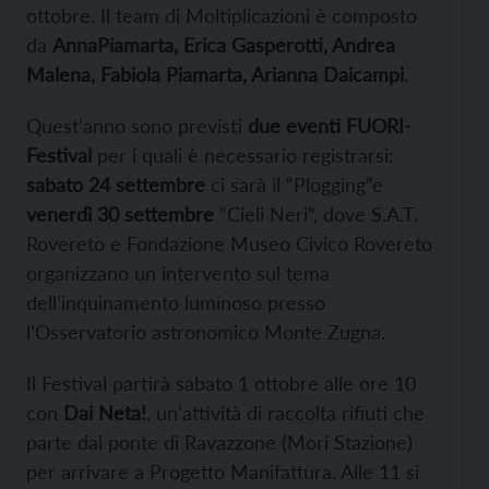
ottobre. Il team di Moltiplicazioni è composto
da
AnnaPiamarta, Erica Gasperotti, Andrea
Malena, Fabiola Piamarta, Arianna Daicampi
.
Quest’anno sono previsti
due eventi FUORI-
Festival
per i quali è necessario registrarsi:
sabato 24 settembre
ci sarà il “Plogging”e
venerdì 30 settembre
“Cieli Neri”, dove S.A.T.
Rovereto e Fondazione Museo Civico Rovereto
organizzano un intervento sul tema
dell’inquinamento luminoso presso
l’Osservatorio astronomico Monte Zugna.
Il Festival partirà sabato 1 ottobre alle ore 10
con
Dai Neta!
, un’attività di raccolta rifiuti che
parte dal ponte di Ravazzone (Mori Stazione)
per arrivare a Progetto Manifattura. Alle 11 si