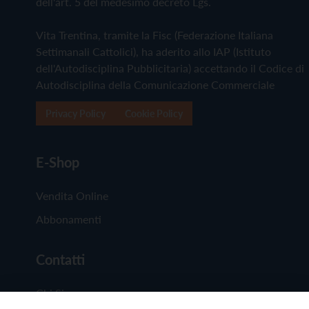
dell'art. 5 del medesimo decreto Lgs.
Vita Trentina, tramite la Fisc (Federazione Italiana
Settimanali Cattolici), ha aderito allo IAP (Istituto
dell'Autodisciplina Pubblicitaria) accettando il Codice di
Autodisciplina della Comunicazione Commerciale
Privacy Policy
Cookie Policy
E-Shop
Vendita Online
Abbonamenti
Contatti
Chi Siamo