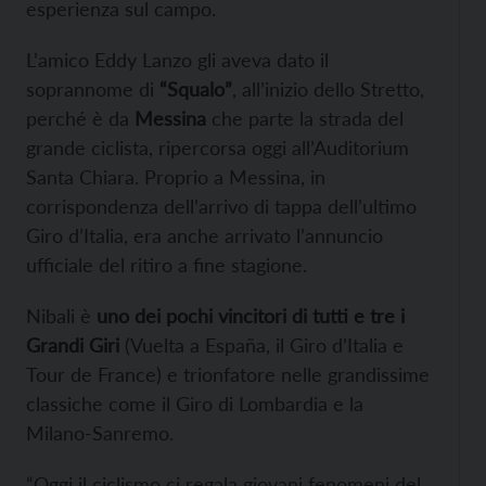
esperienza sul campo.
L’amico Eddy Lanzo gli aveva dato il
soprannome di
“Squalo”
, all’inizio dello Stretto,
perché è da
Messina
che parte la strada del
grande ciclista, ripercorsa oggi all’Auditorium
Santa Chiara. Proprio a Messina, in
corrispondenza dell’arrivo di tappa dell’ultimo
Giro d’Italia, era anche arrivato l’annuncio
ufficiale del ritiro a fine stagione.
Nibali è
uno dei pochi vincitori di tutti e tre i
Grandi Giri
(Vuelta a España, il Giro d’Italia e
Tour de France) e trionfatore nelle grandissime
classiche come il Giro di Lombardia e la
Milano-Sanremo.
“Oggi il ciclismo ci regala giovani fenomeni del