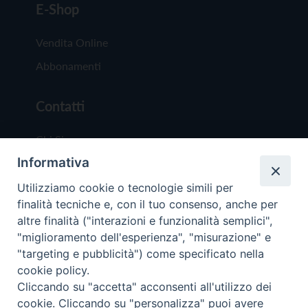
E-Shop
Vendita Online
Abbonamenti
Contatti
Chi Siamo
Informativa
Redazione
Scrivici
Utilizziamo cookie o tecnologie simili per
finalità tecniche e, con il tuo consenso, anche per
altre finalità ("interazioni e funzionalità semplici",
"miglioramento dell'esperienza", "misurazione" e
"targeting e pubblicità") come specificato nella
cookie policy.
Copyright © 2019 - Tutti i diritti riservati - Vit
Cliccando su "accetta" acconsenti all'utilizzo dei
Trentina Editrice
cookie. Cliccando su "personalizza" puoi avere