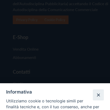
dell'Autodisciplina Pubblicitaria) accettando il Codice di
Autodisciplina della Comunicazione Commerciale
Privacy Policy
Cookie Policy
E-Shop
Vendita Online
Abbonamenti
Contatti
Chi Siamo
Informativa
Redazione
Scrivici
Utilizziamo cookie o tecnologie simili per
finalità tecniche e, con il tuo consenso, anche per