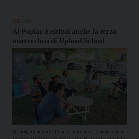
Upload School – Music Production. I giovanissimi
talenti della scena musicale trentina saranno infatti
accompagnati […]
CULTURA
Al Poplar Festival anche la terza
masterclass di Upload School
Si svolgerà venerdì 16 settembre alle 17 nella vivace
cornice del Poplar CULT, la serie di incontri che nella