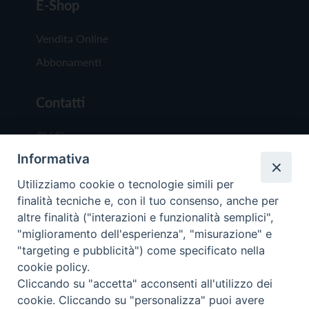
E-Shop
Vendita Online
Abbonamenti
Contatti
Chi Siamo
Informativa
Redazione
Scrivici
Utilizziamo cookie o tecnologie simili per
finalità tecniche e, con il tuo consenso, anche per
altre finalità ("interazioni e funzionalità semplici",
"miglioramento dell'esperienza", "misurazione" e
"targeting e pubblicità") come specificato nella
cookie policy.
Copyright © 2019 - Tutti i diritti riservati - Vit
Cliccando su "accetta" acconsenti all'utilizzo dei
Trentina Editrice
cookie. Cliccando su "personalizza" puoi avere