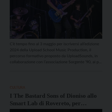
C’è tempo fino al 3 maggio per iscriversi all’edizione
2024 della Upload School Music Production, il
percorso formativo proposto da UploadSounds, in
collaborazione con l’associazione Sorgente ’90, ai più
talentuosi musicisti under 23 del territorio per
permettere loro di continuare a coltivare la loro
passione per la musica e compiere i primi passi in
questo […]
CULTURA
I The Bastard Sons of Dioniso allo
Smart Lab di Rovereto, per
chiudere il percorso di Upload