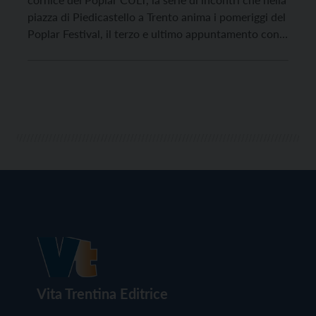
piazza di Piedicastello a Trento anima i pomeriggi del
Poplar Festival, il terzo e ultimo appuntamento con
le Masterclass della “Road to Upload School – Music
Production”, il percorso di avvicinamento alla
Upload School 2022 che […]
Vita Trentina Editrice