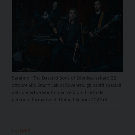
School 2022
Saranno i The Bastard Sons of Dioniso, sabato 22
ottobre allo Smart Lab di Rovereto, gli ospiti speciali
del concerto-debutto dei tre brani frutto del
percorso formativo di Upload School 2022 di
Blankout, Clamore e Pekorelle, i tre giovanissimi
progetti musicali trentini protagonisti della tre giorni
di workshop e formazioni dello scorso settembre.
Affiancati dai […]
CULTURA