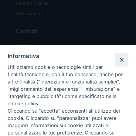
Vendita Online
Abbonamenti
Contatti
Chi Siamo
Informativa
Redazione
Scrivici
Utilizziamo cookie o tecnologie simili per
finalità tecniche e, con il tuo consenso, anche per
altre finalità ("interazioni e funzionalità semplici",
"miglioramento dell'esperienza", "misurazione" e
"targeting e pubblicità") come specificato nella
cookie policy.
Copyright © 2019 - Tutti i diritti riservati - Vit
Cliccando su "accetta" acconsenti all'utilizzo dei
Trentina Editrice
cookie. Cliccando su "personalizza" puoi avere
maggiori informazioni sui cookie utilizzati e
Privacy Policy
personalizzare le tue preferenze. Cliccando su