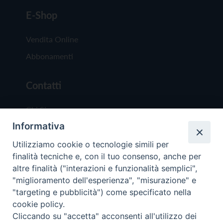
E-Shop
Vendita Online
Abbonamenti
Contatti
Chi Siamo
Informativa
Redazione
Scrivici
Utilizziamo cookie o tecnologie simili per
finalità tecniche e, con il tuo consenso, anche per
altre finalità ("interazioni e funzionalità semplici",
"miglioramento dell'esperienza", "misurazione" e
"targeting e pubblicità") come specificato nella
cookie policy.
Copyright © 2019 - Tutti i diritti riservati - Vit
Cliccando su "accetta" acconsenti all'utilizzo dei
Trentina Editrice