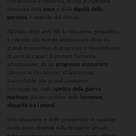
con la storia e l’umanità, in una prospettiva
dominata dalla
pace
e dalla
dignità della
persona
, e segnata dal dialogo.
All’inizio degli anni ’60, la situazione geopolitica
e i destini del mondo sembravano divisi tra
grandi prospettive di progresso e l’incombenza
di pericoli capaci di portare l’umanità
all’estinzione: da un
progresso economico
(almeno in Occidente) all’apparenza
inarrestabile alle grandi conquiste
tecnologiche, dallo
spettro della guerra
nucleare
alla percezione delle
immense
disparità tra i popoli
.
Una situazione e delle prospettive in qualche
modo poco dissimili dalla temperie attuale,
fatta eccezione per la consapevolezza diffusa