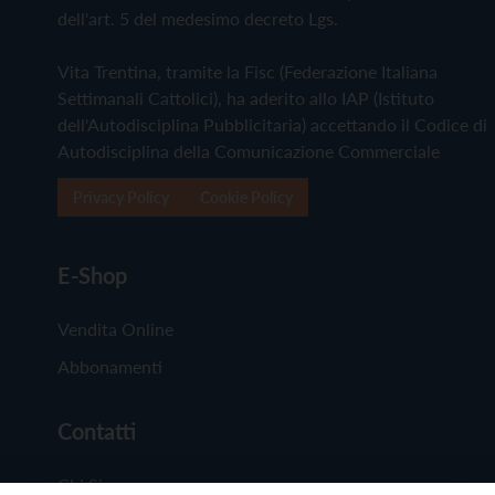
dell'art. 5 del medesimo decreto Lgs.
Vita Trentina, tramite la Fisc (Federazione Italiana
Settimanali Cattolici), ha aderito allo IAP (Istituto
dell'Autodisciplina Pubblicitaria) accettando il Codice di
Autodisciplina della Comunicazione Commerciale
Privacy Policy
Cookie Policy
E-Shop
Vendita Online
Abbonamenti
Contatti
Chi Siamo