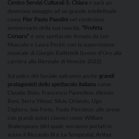
Centro Servizi Culturali S. Chiara
e sarà un
doveroso omaggio ad un grande intellettuale
come
Pier Paolo Pasolini
nel centesimo
anniversario della sua nascita.
“Profeta
Corsaro”
è uno spettacolo firmato da Leo
Muscato e Laura Perini, con la supervisione
musicale di Giorgio Battistelli (Leone d’Oro alla
carriera alla Biennale di Venezia 2022).
Sul palco del Sociale saliranno anche
grandi
protagonisti dello spettacolo italiano
come
Claudio Bisio, Francesco Pannofino, Alessio
Boni, Serra Yilmaz, Silvio Orlando, Ugo
Dighero, Iaia Forte, Paolo Pierobon, alle prese
con grandi autori classici come William
Shakespeare (del quale verranno portati in
scena il Riccardo III e La Tempesta), Arthur