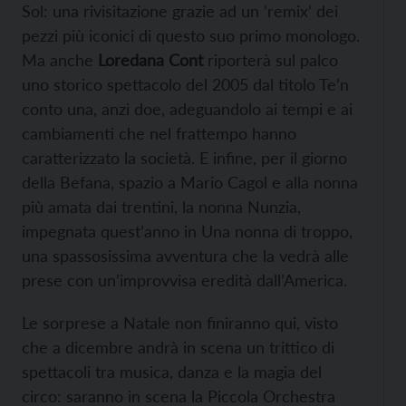
Sol: una rivisitazione grazie ad un ‘remix’ dei
pezzi più iconici di questo suo primo monologo.
Ma anche
Loredana Cont
riporterà sul palco
uno storico spettacolo del 2005 dal titolo Te’n
conto una, anzi doe, adeguandolo ai tempi e ai
cambiamenti che nel frattempo hanno
caratterizzato la società. E infine, per il giorno
della Befana, spazio a Mario Cagol e alla nonna
più amata dai trentini, la nonna Nunzia,
impegnata quest’anno in Una nonna di troppo,
una spassosissima avventura che la vedrà alle
prese con un’improvvisa eredità dall’America.
Le sorprese a Natale non finiranno qui, visto
che a dicembre andrà in scena un trittico di
spettacoli tra musica, danza e la magia del
circo: saranno in scena la Piccola Orchestra