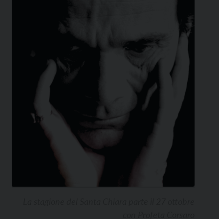
La stagione del Santa Chiara parte il 27 ottobre
con Profeta Corsaro