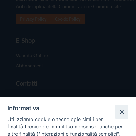
Autodisciplina della Comunicazione Commerciale
Privacy Policy
Cookie Policy
E-Shop
Vendita Online
Abbonamenti
Contatti
Chi Siamo
Informativa
Redazione
Scrivici
Utilizziamo cookie o tecnologie simili per
finalità tecniche e, con il tuo consenso, anche per
altre finalità ("interazioni e funzionalità semplici",