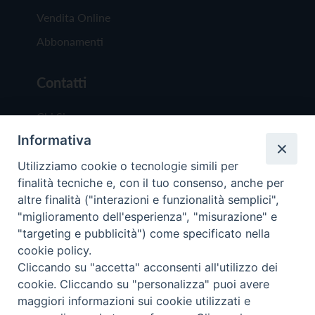
Vendita Online
Abbonamenti
Contatti
Chi Siamo
Informativa
Redazione
Scrivici
Utilizziamo cookie o tecnologie simili per
finalità tecniche e, con il tuo consenso, anche per
altre finalità ("interazioni e funzionalità semplici",
"miglioramento dell'esperienza", "misurazione" e
"targeting e pubblicità") come specificato nella
cookie policy.
Copyright © 2019 - Tutti i diritti riservati - Vit
Cliccando su "accetta" acconsenti all'utilizzo dei
Trentina Editrice
cookie. Cliccando su "personalizza" puoi avere
maggiori informazioni sui cookie utilizzati e
Privacy Policy