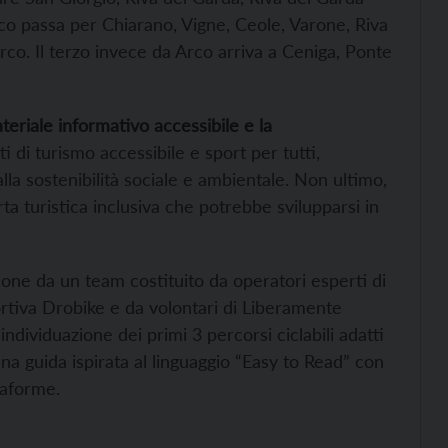
rco passa per Chiarano, Vigne, Ceole, Varone, Riva
rco. Il terzo invece da Arco arriva a Ceniga, Ponte
teriale informativo accessibile e la
i di turismo accessibile e sport per tutti,
lla sostenibilità sociale e ambientale. Non ultimo,
rta turistica inclusiva che potrebbe svilupparsi in
ione da un team costituito da operatori esperti di
ortiva Drobike e da volontari di Liberamente
ndividuazione dei primi 3 percorsi ciclabili adatti
una guida ispirata al linguaggio “Easy to Read” con
taforme.