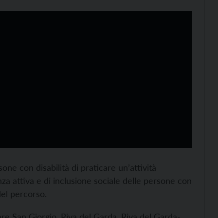
ne con disabilità di praticare un’attività
nza attiva e di inclusione sociale delle persone con
del percorso.
are San Giorgio, Riva del Garda, Riva del Garda-