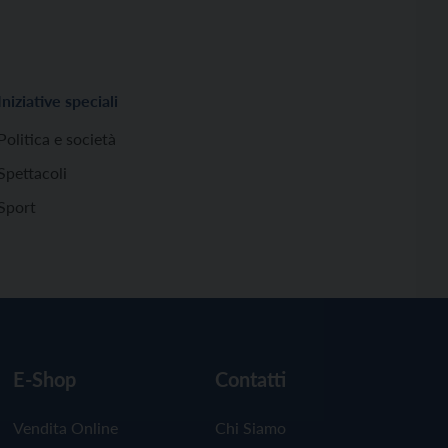
Iniziative speciali
Politica e società
Spettacoli
Sport
E-Shop
Contatti
Vendita Online
Chi Siamo