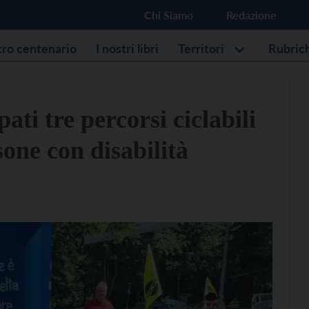
Chi Siamo
Redazione
stro centenario
I nostri libri
Territori
Rubric
ti tre percorsi ciclabili
sone con disabilità