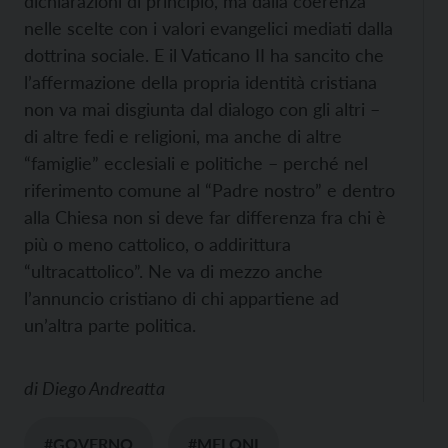
dichiarazioni di principio, ma dalla coerenza
nelle scelte con i valori evangelici mediati dalla
dottrina sociale. E il Vaticano II ha sancito che
l’affermazione della propria identità cristiana
non va mai disgiunta dal dialogo con gli altri –
di altre fedi e religioni, ma anche di altre
“famiglie” ecclesiali e politiche – perché nel
riferimento comune al “Padre nostro” e dentro
alla Chiesa non si deve far differenza fra chi è
più o meno cattolico, o addirittura
“ultracattolico”. Ne va di mezzo anche
l’annuncio cristiano di chi appartiene ad
un’altra parte politica.
di
Diego Andreatta
#GOVERNO
#MELONI