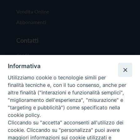
Vendita Online
Abbonamenti
Contatti
Chi Siamo
Informativa
Redazione
Scrivici
Utilizziamo cookie o tecnologie simili per
finalità tecniche e, con il tuo consenso, anche per
altre finalità ("interazioni e funzionalità semplici",
"miglioramento dell'esperienza", "misurazione" e
"targeting e pubblicità") come specificato nella
cookie policy.
Copyright © 2019 - Tutti i diritti riservati - Vit
Cliccando su "accetta" acconsenti all'utilizzo dei
Trentina Editrice
cookie. Cliccando su "personalizza" puoi avere
maggiori informazioni sui cookie utilizzati e