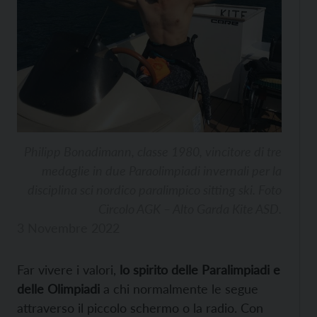
Philipp Bonadimann, classe 1980, vincitore di tre
medaglie in due Paraolimpiadi invernali per la
disciplina sci nordico paralimpico sitting ski. Foto
Circolo AGK – Alto Garda Kite ASD.
3 Novembre 2022
Far vivere i valori,
lo spirito delle Paralimpiadi e
delle Olimpiadi
a chi normalmente le segue
attraverso il piccolo schermo o la radio. Con