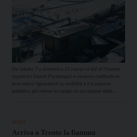
Da sabato 7 a domenica 15 marzo la Val di Fiemme
ospiterà i Giochi Paralimpici e saranno riattivate le
procedure riguardanti la mobilità e il trasporto
pubblico già messe in campo in occasione delle
Olimpiadi dalla Protezione Civile in collaborazione
con le varie strutture provinciali, Fondazione Milano
Cortina, Questura di Trento e Trentino Trasporti.
L’imperativo […]
SPORT
Arriva a Trento la fiamma