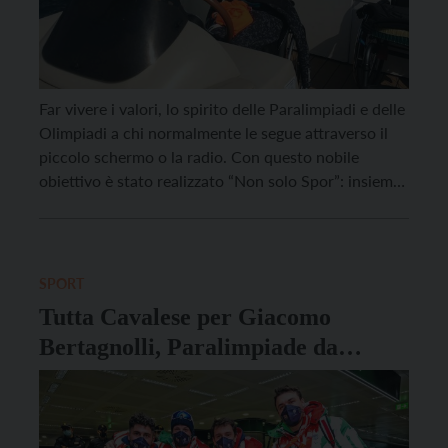
Far vivere i valori, lo spirito delle Paralimpiadi e delle
Olimpiadi a chi normalmente le segue attraverso il
piccolo schermo o la radio. Con questo nobile
obiettivo è stato realizzato “Non solo Spor”: insieme
per i valori olimpici per tutta la
cittadinanza”, progetto, conclusosi lunedì 31 ottobre,
organizzato dal Circolo AGK – Alto Garda Kite ASD
[…]
SPORT
Tutta Cavalese per Giacomo
Bertagnolli, Paralimpiade da
protagonista e la festa a casa