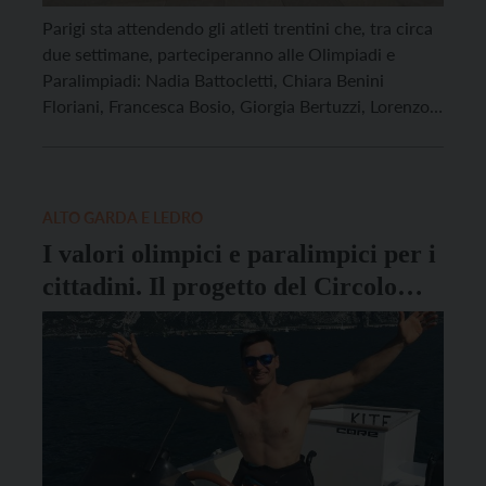
Parigi sta attendendo gli atleti trentini che, tra circa
due settimane, parteciperanno alle Olimpiadi e
Paralimpiadi: Nadia Battocletti, Chiara Benini
Floriani, Francesca Bosio, Giorgia Bertuzzi, Lorenzo
Brando Chiavarini, Yemaneberhan Crippa, Giuliana
Chiara Filippi, Gianluca Galassi, Alessandro
Michieletto, Letizia Paternoster, Gianluca Pozzatti,
Nicolò Renna, Ruggero Tita. Prima della partenza, gli
ALTO GARDA E LEDRO
atleti si sono ritrovati per un […]
I valori olimpici e paralimpici per i
cittadini. Il progetto del Circolo
Alto Garda Kite