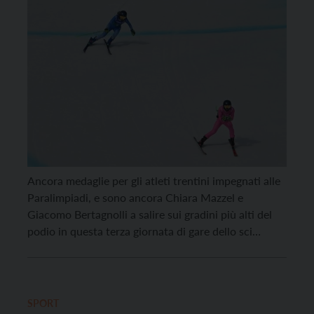
Ancora medaglie per gli atleti trentini impegnati alle
Paralimpiadi, e sono ancora Chiara Mazzel e
Giacomo Bertagnolli a salire sui gradini più alti del
podio in questa terza giornata di gare dello sci
alpino. Rispetto al Super G di ieri, dove Chiara ha
vinto la medaglia d’oro e Giacomo l’argento, nella
combinata alpina odierna i […]
SPORT