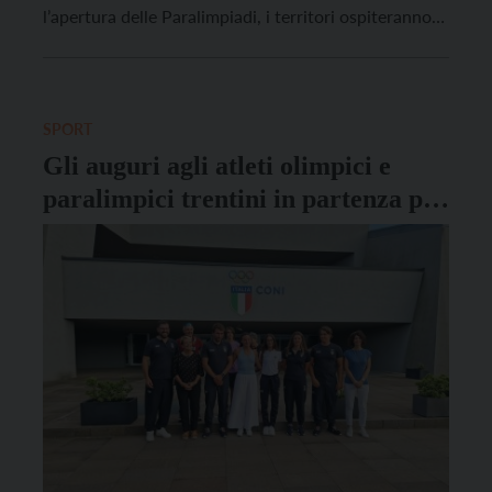
l’apertura delle Paralimpiadi, i territori ospiteranno
alcuni appuntamenti per mantenere alta l’attenzione
e l’entusiasmo, amplificando i messaggi e i valori di
rispetto e inclusione nell’attesa che gli atleti
paralimpici […]
SPORT
Gli auguri agli atleti olimpici e
paralimpici trentini in partenza per
Parigi