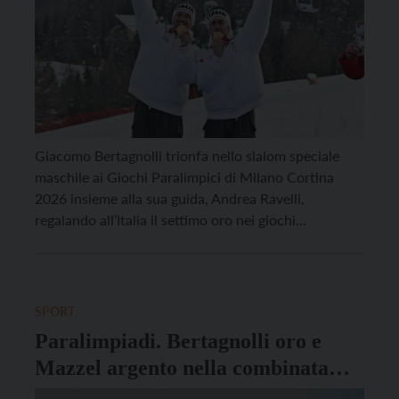
Giacomo Bertagnolli trionfa nello slalom speciale
maschile ai Giochi Paralimpici di Milano Cortina
2026 insieme alla sua guida, Andrea Ravelli,
regalando all’Italia il settimo oro nei giochi
paralimpici. Bertagnolli si conferma re della
specialità, dopo gli ori conquistati a Pyeongchang
2018 e Pechino 2022, ma soprattutto tocca quota
13 medaglie in carriera alle Paralimpiadi Invernali.
SPORT
[…]
Paralimpiadi. Bertagnolli oro e
Mazzel argento nella combinata
alpina