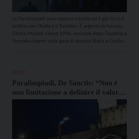
Le Paralimpiadi sono appena iniziate ed è già ricco il
bottino per l’Italia e il Trentino. È argento la fassana
Chiara Mazzel, classe 1996, seconda dopo l’austriaca
Veronika Aigner nella gara di discesa libera a Cortina,
una delle prove più impegnative nello sci
paralimpico, riservata agli atleti con disabilità visiva
che scendono accompagnati da una […]
SPORT
Paralimpiadi, De Sanctis: “Non è
una limitazione a definire il valore
di una persona”