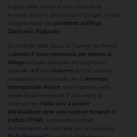
fragore delle bombe e sarà più forte se
arriverà anche in altre piazze d’Europa”, è stato
l’augurio finale del
presidente dell’Anpi,
Gianfranco Pagliarulo
.
Le richieste della piazza di “Europe for Peace”,
il
cessate il fuoco necessario per riaprire al
dialogo
e l’invito all’azione del Segretario
generale dell’Onu
Guterres
perché si faccia
protagonista convocando una C
onferenza
internazionale di pace
, sono ritornate nelle
parole di vari interventi. E così anche la
richiesta che
l’Italia torni a parlare
dell’abolizione delle armi nucleari firmando il
trattato TPNW
, argomento centrale
dell’intervento di Lisa Clark per la campagna
“Italia Ripensaci”
lanciata da Rete Pace e