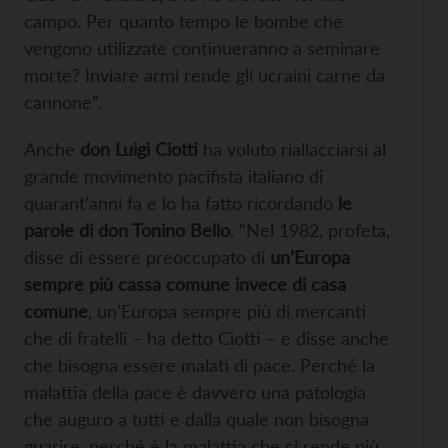
campo. Per quanto tempo le bombe che
vengono utilizzate continueranno a seminare
morte? Inviare armi rende gli ucraini carne da
cannone”.
Anche
don Luigi Ciotti
ha voluto riallacciarsi al
grande movimento pacifista italiano di
quarant’anni fa e lo ha fatto ricordando
le
parole di don Tonino Bello
. “Nel 1982, profeta,
disse di essere preoccupato di
un’Europa
sempre più cassa comune invece di casa
comune
, un’Europa sempre più di mercanti
che di fratelli – ha detto Ciotti – e disse anche
che bisogna essere malati di pace. Perché la
malattia della pace è davvero una patologia
che auguro a tutti e dalla quale non bisogna
guarire, perché è la malattia che ci rende più