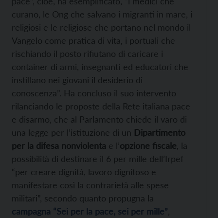
pace”, cioè, ha esemplificato, “i medici che
curano, le Ong che salvano i migranti in mare, i
religiosi e le religiose che portano nel mondo il
Vangelo come pratica di vita, i portuali che
rischiando il posto rifiutano di caricare i
container di armi, insegnanti ed educatori che
instillano nei giovani il desiderio di
conoscenza”. Ha concluso il suo intervento
rilanciando le proposte della Rete italiana pace
e disarmo, che al Parlamento chiede il varo di
una legge per l’istituzione di un
Dipartimento
per la difesa nonviolenta
e l’
opzione fiscale
, la
possibilità di destinare il 6 per mille dell’Irpef
“per creare dignità, lavoro dignitoso e
manifestare così la contrarietà alle spese
militari”, secondo quanto propugna la
campagna “Sei per la pace, sei per mille”
,