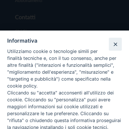
Abbonamenti
Contatti
Chi Siamo
Informativa
Redazione
Scrivici
Utilizziamo cookie o tecnologie simili per
finalità tecniche e, con il tuo consenso, anche per
altre finalità ("interazioni e funzionalità semplici",
"miglioramento dell'esperienza", "misurazione" e
"targeting e pubblicità") come specificato nella
cookie policy.
Copyright © 2019 - Tutti i diritti riservati - Vit
Cliccando su "accetta" acconsenti all'utilizzo dei
Trentina Editrice
cookie. Cliccando su "personalizza" puoi avere
maggiori informazioni sui cookie utilizzati e
Privacy Policy
personalizzare le tue preferenze. Cliccando su
Torna all'inizi
"rifiuta" o chiudendo questa informativa proseguirai
la navigazione installando i soli cookie tecnici.