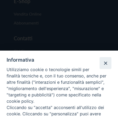
E-Shop
Vendita Online
Abbonamenti
Contatti
Chi Siamo
Informativa
Redazione
Scrivici
Utilizziamo cookie o tecnologie simili per
finalità tecniche e, con il tuo consenso, anche per
altre finalità ("interazioni e funzionalità semplici",
"miglioramento dell'esperienza", "misurazione" e
"targeting e pubblicità") come specificato nella
cookie policy.
Copyright © 2019 - Tutti i diritti riservati - Vit
Cliccando su "accetta" acconsenti all'utilizzo dei
Trentina Editrice
cookie. Cliccando su "personalizza" puoi avere