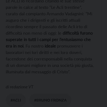
Le ACLI lo ricordano citando le sue stesse
parole in calce al testo “Le Acli trentine”,
curato dal compianto Armando Vadagnini: “Mi
auguro che i dirigenti e gli iscritti attuali
ricordino sempre il passato delle Acli irto di
difficoltà non meno di oggi: le
difficoltà furono
superate in tutti i campi per l’entusiasmo che
era in noi
. Fu nostro
ideale
promuovere i
lavoratori nei lori diritti e nei loro doveri,
facendone dei corresponsabili nella conquista
di un domani migliore in una società più giusta,
illuminata dal messaggio di Cristo”.
di
redazione VT
#ACLI
#BRUNO FRONZA