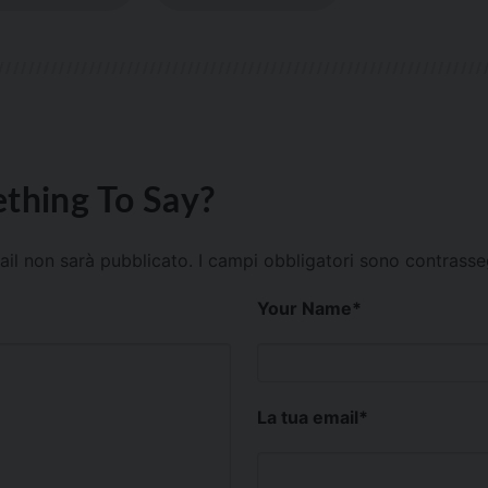
thing To Say?
mail non sarà pubblicato.
I campi obbligatori sono contrass
Your Name
*
La tua email
*