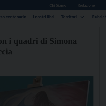
Chi Siamo
Redazione
stro centenario
I nostri libri
Territori
Rubric
on i quadri di Simona
ccia