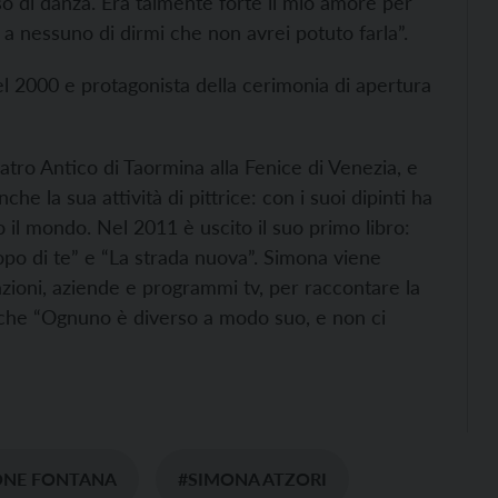
rso di danza. Era talmente forte il mio amore per
a nessuno di dirmi che non avrei potuto farla”.
el 2000 e protagonista della cerimonia di apertura
eatro Antico di Taormina alla Fenice di Venezia, e
che la sua attività di pittrice: con i suoi dipinti ha
o il mondo. Nel 2011 è uscito il suo primo libro:
opo di te” e “La strada nuova”. Simona viene
ioni, aziende e programmi tv, per raccontare la
ro che “Ognuno è diverso a modo suo, e non ci
ONE FONTANA
#SIMONA ATZORI