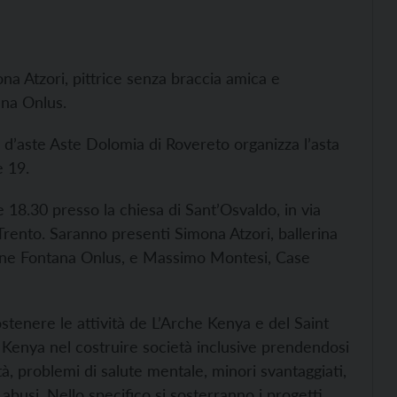
ona Atzori, pittrice senza braccia amica e
ana Onlus.
 d’aste Aste Dolomia di Rovereto organizza l’asta
e 19.
e 18.30 presso la chiesa di Sant’Osvaldo, in via
Trento. Saranno presenti Simona Atzori, ballerina
azione Fontana Onlus, e Massimo Montesi, Case
sostenere le attività de L’Arche Kenya e del Saint
Kenya nel costruire società inclusive prendendosi
ità, problemi di salute mentale, minori svantaggiati,
abusi. Nello specifico si sosterranno i progetti