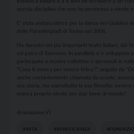
iniziavo a ballare e a 6 anni mi iscrissero a un co
questa disciplina che non ho permesso a niente e 
E’ stata ambasciatrice per la danza nel Giubileo d
delle Paraolimpiadi di Torino nel 2006.
Ha danzato nei più importanti teatri italiani, dal T
sul palco di Sanremo. In parallelo si è sviluppata an
partecipato a mostre collettive e personali in tutt
“Cosa ti manca per essere felice?”, seguito da “D
anche costantemente chiamata da scuole, associaz
sua storia, ma soprattutto la sua filosofia: ovve
manca proprio niente per star bene al mondo”.
di
redazione VT
#ASTA
#BENEFICIENZA
#FONDAZI