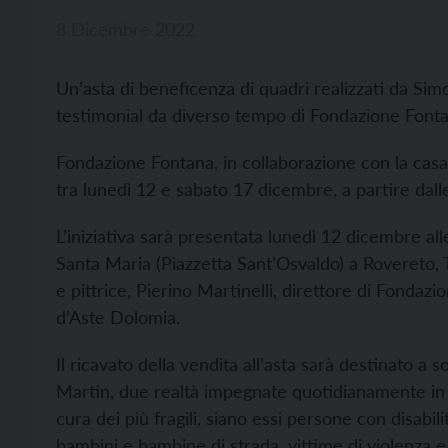
8 Dicembre 2022
Un’asta di beneficenza di quadri realizzati da Sim
testimonial da diverso tempo di Fondazione Font
Fondazione Fontana, in collaborazione con la casa
tra lunedì 12 e sabato 17 dicembre, a partire dall
L’iniziativa sarà presentata lunedì 12 dicembre all
Santa Maria (Piazzetta Sant’Osvaldo) a Rovereto, 
e pittrice, Pierino Martinelli, direttore di Fond
d’Aste Dolomia.
Il ricavato della vendita all’asta sarà destinato a 
Martin, due realtà impegnate quotidianamente in 
cura dei più fragili, siano essi persone con disabil
bambini e bambine di strada, vittime di violenza e 