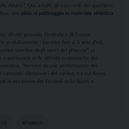
le Albere”. Qui, infatti, gli esercenti del quartiere
ative,
una
pista di pattinaggio in materiale sintetico
fino all’otto gennaio. L’entrata è di 5 euro,
o gratuitamente i bambini fino ai 6 anni d’età.
ioni sportive degli sport del ghiaccio”, ci
e e portavoce delle attività economiche del
 19 novembre. “Avremo alcune performance dei
i campioni olimpionici del curling, tra cui Amos
i in occasione del Festival dello Sport, e
NTO
#TURISTI