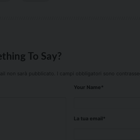
thing To Say?
mail non sarà pubblicato.
I campi obbligatori sono contrass
Your Name
*
La tua email
*