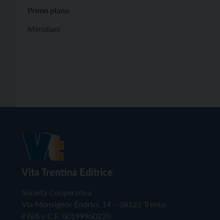
Primo piano
Meridiani
Vita Trentina Editrice
Società Cooperativa
Via Monsignor Endrici, 14 – 38122 Trento
P.IVA e C.F. 00199960220