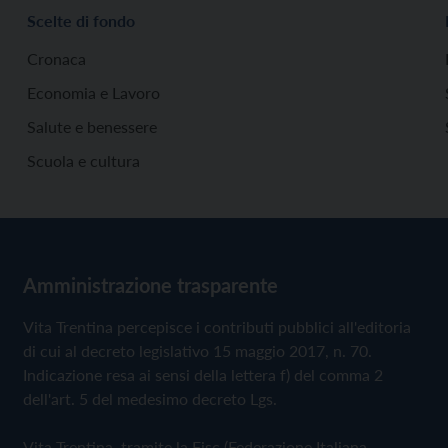
Scelte di fondo
Cronaca
Economia e Lavoro
Salute e benessere
Scuola e cultura
Amministrazione trasparente
Vita Trentina percepisce i contributi pubblici all'editoria
di cui al decreto legislativo 15 maggio 2017, n. 70.
Indicazione resa ai sensi della lettera f) del comma 2
dell'art. 5 del medesimo decreto Lgs.
Vita Trentina, tramite la Fisc (Federazione Italiana