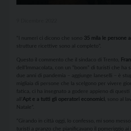
9 Dicembre 2022
“I numeri ci dicono che sono
35 mila le persone a
strutture ricettive sono al completo”.
Questo il commento che il sindaco di Trento,
Fran
dell’Immacolata, con un “boom” di turisti che ha 
due anni di pandemia – aggiunge Ianeselli – è stu
migliaia di persone che la scelgono per vivere giorna
fatica, ci ha insegnato a godere appieno di questi 
all’
Apt e a tutti gli operatori economici
, sono al l
Natale”.
“Girando in città oggi, lo confesso, mi sono messo 
turisti a pranzo che pianificavano il pomeriggio ai