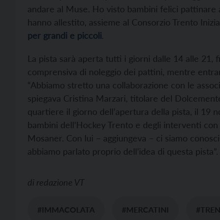
andare al Muse. Ho visto bambini felici pattinare al
hanno allestito, assieme al Consorzio Trento Inizi
per grandi e piccoli
.
La pista sarà aperta tutti i giorni dalle 14 alle 21, 
comprensiva di noleggio dei pattini, mentre entran
“Abbiamo stretto una collaborazione con le associaz
spiegava Cristina Marzari, titolare del Dolcement
quartiere il giorno dell’apertura della pista, il
bambini dell’Hockey Trento e degli interventi con 
Mosaner. Con lui – aggiungeva – ci siamo conosciut
abbiamo parlato proprio dell’idea di questa pista”.
di
redazione VT
#IMMACOLATA
#MERCATINI
#TRE