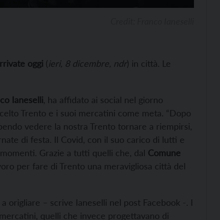
Credit: Franco Ianeselli
rrivate oggi
(
ieri, 8 dicembre, ndr
) in città. Le
co Ianeselli
, ha affidato ai social nel giorno
scelto Trento e i suoi mercatini come meta. “Dopo
pendo vedere la nostra Trento tornare a riempirsi,
te di festa. Il Covid, con il suo carico di lutti e
momenti. Grazie a tutti quelli che, dal
Comune
avoro per fare di Trento una meravigliosa città del
a origliare – scrive Ianeselli nel post Facebook -. I
 mercatini, quelli che invece progettavano di