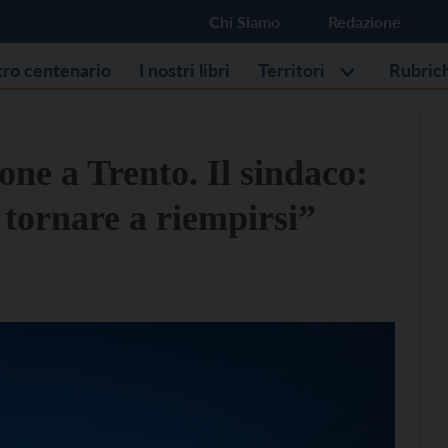
Chi Siamo
Redazione
stro centenario
I nostri libri
Territori
Rubric
ne a Trento. Il sindaco:
 tornare a riempirsi”