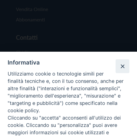
Vendita Online
Abbonamenti
Contatti
Chi Siamo
Informativa
Redazione
Scrivici
Utilizziamo cookie o tecnologie simili per
finalità tecniche e, con il tuo consenso, anche per
altre finalità ("interazioni e funzionalità semplici",
"miglioramento dell'esperienza", "misurazione" e
"targeting e pubblicità") come specificato nella
cookie policy.
Copyright © 2019 - Tutti i diritti riservati - Vit
Cliccando su "accetta" acconsenti all'utilizzo dei
Trentina Editrice
cookie. Cliccando su "personalizza" puoi avere
maggiori informazioni sui cookie utilizzati e
Privacy Policy