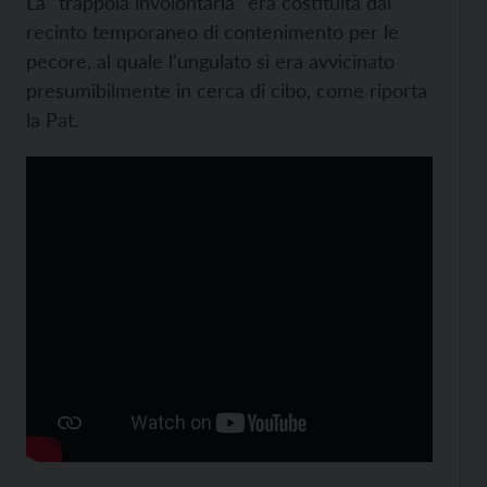
La “trappola involontaria” era costituita dal
recinto temporaneo di contenimento per le
pecore, al quale l’ungulato si era avvicinato
presumibilmente in cerca di cibo, come riporta
la Pat.