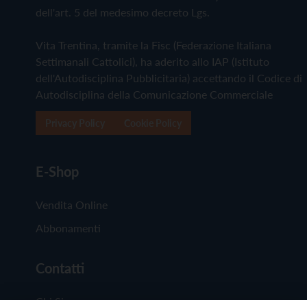
dell'art. 5 del medesimo decreto Lgs.
Vita Trentina, tramite la Fisc (Federazione Italiana
Settimanali Cattolici), ha aderito allo IAP (Istituto
dell'Autodisciplina Pubblicitaria) accettando il Codice di
Autodisciplina della Comunicazione Commerciale
Privacy Policy
Cookie Policy
E-Shop
Vendita Online
Abbonamenti
Contatti
Chi Siamo