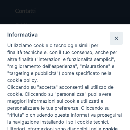
Contatti
Chi Siamo
Informativa
Redazione
Scrivici
Utilizziamo cookie o tecnologie simili per
finalità tecniche e, con il tuo consenso, anche per
altre finalità ("interazioni e funzionalità semplici",
"miglioramento dell'esperienza", "misurazione" e
"targeting e pubblicità") come specificato nella
cookie policy.
Copyright © 2019 - Tutti i diritti riservati - Vit
Cliccando su "accetta" acconsenti all'utilizzo dei
Trentina Editrice
cookie. Cliccando su "personalizza" puoi avere
maggiori informazioni sui cookie utilizzati e
Privacy Policy
personalizzare le tue preferenze. Cliccando su
Torna all'inizi
"rifiuta" o chiudendo questa informativa proseguirai
la navigazione installando i soli cookie tecnici.
Ulteriori informazioni sono disponibili nella
cookie