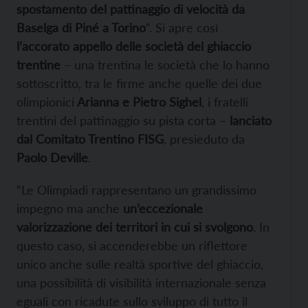
spostamento del pattinaggio di velocità da
Baselga di Piné a Torino
“. Si apre così
l’accorato appello delle società del ghiaccio
trentine
– una trentina le società che lo hanno
sottoscritto, tra le firme anche quelle dei due
olimpionici
Arianna e Pietro Sighel
, i fratelli
trentini del pattinaggio su pista corta –
lanciato
dal Comitato Trentino FISG
, presieduto da
Paolo Deville
.
“Le Olimpiadi rappresentano un grandissimo
impegno ma anche
un’eccezionale
valorizzazione dei territori in cui si svolgono
. In
questo caso, si accenderebbe un riflettore
unico anche sulle realtà sportive del ghiaccio,
una possibilità di visibilità internazionale senza
eguali con ricadute sullo sviluppo di tutto il