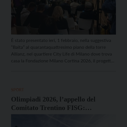
È stato presentato ieri, 1 febbraio, nella suggestiva
“Baita” al quarantaquattresimo piano della torre
Allianz, nel quartiere City Life di Milano dove trova
casa la Fondazione Milano Cortina 2026, il progetto
“Anelli di congiunzione”, che a due anni dalle
olimpiadi invernali propone uno speciale percorso di
avvicinamento al grande evento, composto da tre
grandi mostre […]
SPORT
Olimpiadi 2026, l’appello del
Comitato Trentino FISG:
“Mantenere l’altopiano di Piné tra i
protagonisti”