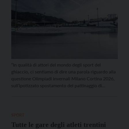
“In qualità di attori del mondo degli sport del
ghiaccio, ci sentiamo di dire una parola riguardo alla
questione Olimpiadi invernali Milano Cortina 2026,
sull’ipotizzato spostamento del pattinaggio di
velocità da Baselga di Piné a Torino“. Si apre così
l’accorato appello delle società del ghiaccio trentine
– una trentina le società che lo hanno sottoscritto,
[…]
SPORT
Tutte le gare degli atleti trentini