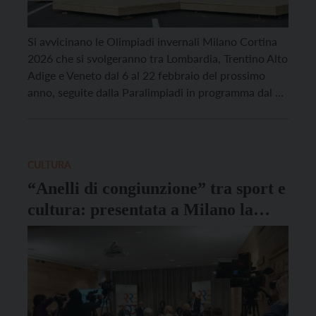
Si avvicinano le Olimpiadi invernali Milano Cortina
2026 che si svolgeranno tra Lombardia, Trentino Alto
Adige e Veneto dal 6 al 22 febbraio del prossimo
anno, seguite dalla Paralimpiadi in programma dal 6
al 15 marzo. Da ottobre a dicembre, una volta alla
settimana, il martedì alle ore 12,25 Rai Radio 1
proporrà un programma […]
CULTURA
“Anelli di congiunzione” tra sport e
cultura: presentata a Milano la
mostra “Records”,