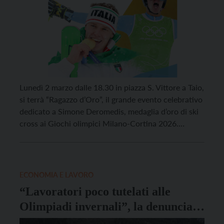
Lunedì 2 marzo dalle 18.30 in piazza S. Vittore a Taio,
si terrà “Ragazzo d’Oro”, il grande evento celebrativo
dedicato a Simone Deromedis, medaglia d’oro di ski
cross ai Giochi olimpici Milano-Cortina 2026.
L’intera Val di Non andrà a stringersi attorno al suo
campione, proprio nel paese in cui vive, per salutare
da vicino il giovane talento, […]
ECONOMIA E LAVORO
“Lavoratori poco tutelati alle
Olimpiadi invernali”, la denuncia
dei sindacati