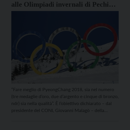
alle Olimpiadi invernali di Pechino
2022
“Fare meglio di PyeongChang 2018, sia nel numero
(tre medaglie d’oro, due d’argento e cinque di bronzo,
ndr) sia nella qualità”. È l’obiettivo dichiarato – dal
presidente del CONI, Giovanni Malagò – della
delegazione italiana che, dal 4 al 20 febbraio
prossimi, parteciperà all’Olimpiade di Pechino, la