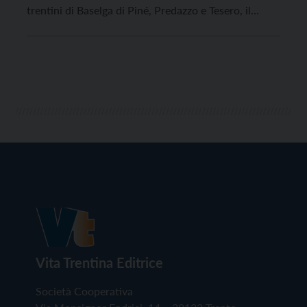
trentini di Baselga di Piné, Predazzo e Tesero, il
Circolo di Trento di Legambiente rilancia alcuni
dubbi sollevati sulla sostenibilità economica e
ambientale, in particolare rispetto alla ricostruzione
della pista da bob “Osvaldo Monti” […]
Vita Trentina Editrice
Società Cooperativa