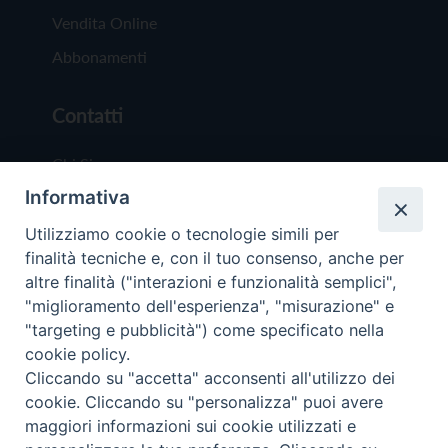
Vendita Online
Abbonamenti
Contatti
Chi Siamo
Informativa
Redazione
Scrivici
Utilizziamo cookie o tecnologie simili per
finalità tecniche e, con il tuo consenso, anche per
altre finalità ("interazioni e funzionalità semplici",
"miglioramento dell'esperienza", "misurazione" e
"targeting e pubblicità") come specificato nella
cookie policy.
Copyright © 2019 - Tutti i diritti riservati - Vit
Cliccando su "accetta" acconsenti all'utilizzo dei
Trentina Editrice
cookie. Cliccando su "personalizza" puoi avere
maggiori informazioni sui cookie utilizzati e
Privacy Policy