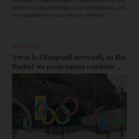
biathlon, e dalla roveretana Lara Naki Gutmann, che
ha conquistato il bronzo nel team event di
pattinaggio di figura, i primi podi “trentini” alle
Olimpiadi invernali di Milano-Cortina in corso di
svolgimento. A loro sono rivolte le congratulazioni
del presidente del Consiglio […]
PRIMO PIANO
Verso le Olimpiadi invernali, su Rai
Radio1 un programma condotto da
Paolo Piffer