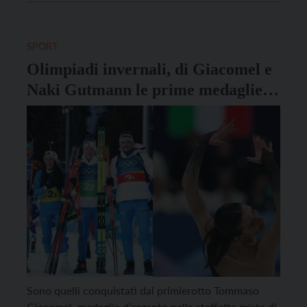
guidato delegazioni, volontari, cittadini e autorità
verso il cuore dell’evento: una piazza gremita, […]
SPORT
Olimpiadi invernali, di Giacomel e
Naki Gutmann le prime medaglie
trentine
Sono quelli conquistati dal primierotto Tommaso
Giacomel, medaglia d’argento nella staffetta mista di