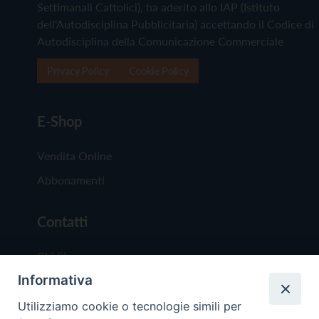
Settimanali Cattolici), ha aderito allo IAP (Istituto
dell'Autodisciplina Pubblicitaria) accettando il Codice di
Autodisciplina della Comunicazione Commerciale
Privacy Policy
Cookie Policy
E-Shop
Vendita Online
Abbonamenti
Contatti
Chi Siamo
Informativa
Redazione
Scrivici
Utilizziamo cookie o tecnologie simili per