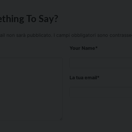
thing To Say?
mail non sarà pubblicato.
I campi obbligatori sono contrass
Your Name
*
La tua email
*