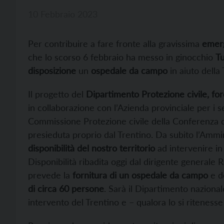
10 Febbraio 2023
Per contribuire a fare fronte alla gravissima
emerg
che lo scorso 6 febbraio ha messo in ginocchio
Tu
disposizione
un
ospedale da campo
in aiuto della 
Il progetto del
Dipartimento Protezione civile, fo
in collaborazione con l’Azienda provinciale per i se
Commissione Protezione civile della Conferenza d
presieduta proprio dal Trentino. Da subito l’Ammin
disponibilità del nostro territorio
ad intervenire i
Disponibilità ribadita oggi dal dirigente generale R
prevede la
fornitura di un ospedale da campo
e d
di circa 60 persone
. Sarà il Dipartimento nazionale
intervento del Trentino e – qualora lo si ritenesse 