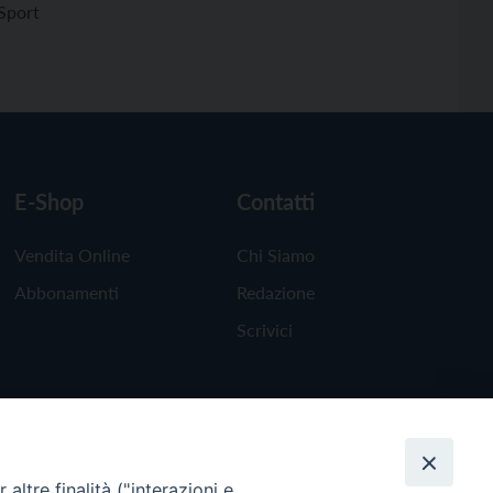
Sport
E-Shop
Contatti
Vendita Online
Chi Siamo
Abbonamenti
Redazione
Scrivici
altre finalità ("interazioni e