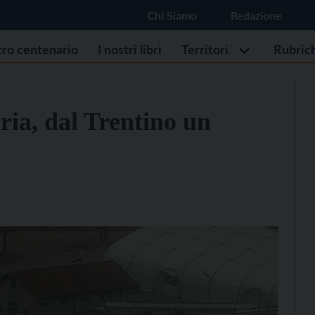
Chi Siamo
Redazione
stro centenario
I nostri libri
Territori
Rubric
ria, dal Trentino un