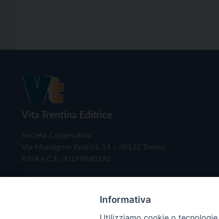
Vita Trentina Editrice
Società Cooperativa
Via Monsignor Endrici, 14 – 38122 Trento
P.IVA e C.F. 00199960220
Informativa
Utilizziamo cookie o tecnologie s