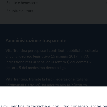
Salute e benessere
Scuola e cultura
Amministrazione trasparente
Vita Trentina percepisce i contributi pubblici all'editoria
di cui al decreto legislativo 15 maggio 2017, n. 70.
Indicazione resa ai sensi della lettera f) del comma 2
dell'art. 5 del medesimo decreto Lgs.
Vita Trentina, tramite la Fisc (Federazione Italiana
Settimanali Cattolici), ha aderito allo IAP (Istituto
dell'Autodisciplina Pubblicitaria) accettando il Codice di
Autodisciplina della Comunicazione Commerciale
imili per finalità tecniche e, con il tuo consenso, anche per 
Privacy Policy
Cookie Policy