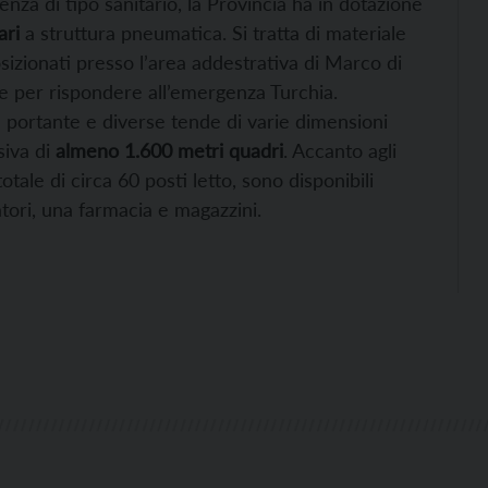
za di tipo sanitario, la Provincia ha in dotazione
ari
a struttura pneumatica. Si tratta di materiale
izionati presso l’area addestrativa di Marco di
e per rispondere all’emergenza Turchia.
portante e diverse tende di varie dimensioni
siva di
almeno 1.600 metri quadri
. Accanto agli
otale di circa 60 posti letto, sono disponibili
atori, una farmacia e magazzini.