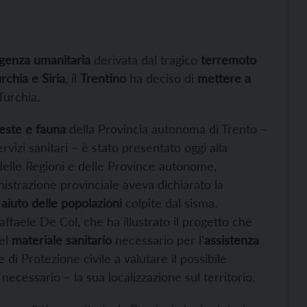
enza umanitaria
derivata dal tragico
terremoto
rchia e Siria
, il
Trentino
ha deciso di
mettere a
Turchia.
reste e fauna
della Provincia autonoma di Trento –
rvizi sanitari – è stato presentato oggi alla
elle Regioni e delle Province autonome,
istrazione provinciale aveva dichiarato la
n
aiuto delle popolazioni
colpite dal sisma.
affaele De Col, che ha illustrato il progetto che
el
materiale sanitario
necessario per l’
assistenza
 di Protezione civile a valutare il possibile
necessario – la sua localizzazione sul territorio.