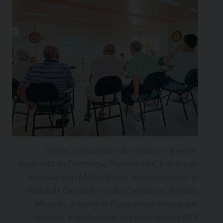
Hanno partecipato alla serata sui giovani,
moderata da Piergiorgio Franceschini, il delegato
vescovile don Mattia Vanzo, la referente per la
Pastorale Giovanile Cecilia Cremonesi, Antonio
Miotello, docente di Fisica e membro equipe
sinodale, Elisa Andreoli per associazione NOI