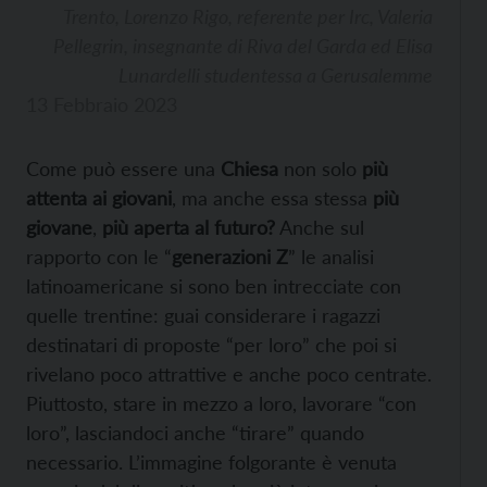
Trento, Lorenzo Rigo, referente per Irc, Valeria
Pellegrin, insegnante di Riva del Garda ed Elisa
Lunardelli studentessa a Gerusalemme
13 Febbraio 2023
Come può essere una
Chiesa
non solo
più
attenta ai giovani
, ma anche essa stessa
più
giovane
,
più aperta al futuro?
Anche sul
rapporto con le “
generazioni Z
” le analisi
latinoamericane si sono ben intrecciate con
quelle trentine: guai considerare i ragazzi
destinatari di proposte “per loro” che poi si
rivelano poco attrattive e anche poco centrate.
Piuttosto, stare in mezzo a loro, lavorare “con
loro”, lasciandoci anche “tirare” quando
necessario. L’immagine folgorante è venuta