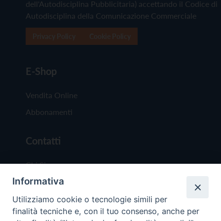
dell'Autodisciplina Pubblicitaria) accettando il Codice di
Autodisciplina della Comunicazione Commerciale
Privacy Policy
Cookie Policy
E-Shop
Vendita Online
Abbonamenti
Contatti
Chi Siamo
Informativa
Redazione
Scrivici
Utilizziamo cookie o tecnologie simili per
finalità tecniche e, con il tuo consenso, anche per