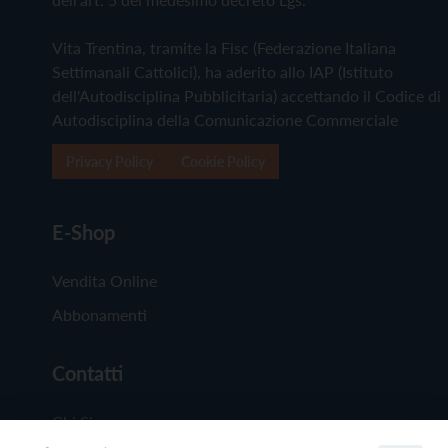
Vita Trentina, tramite la Fisc (Federazione Italiana
Settimanali Cattolici), ha aderito allo IAP (Istituto
dell'Autodisciplina Pubblicitaria) accettando il Codice di
Autodisciplina della Comunicazione Commerciale
Privacy Policy
Cookie Policy
E-Shop
Vendita Online
Abbonamenti
Contatti
Chi Siamo