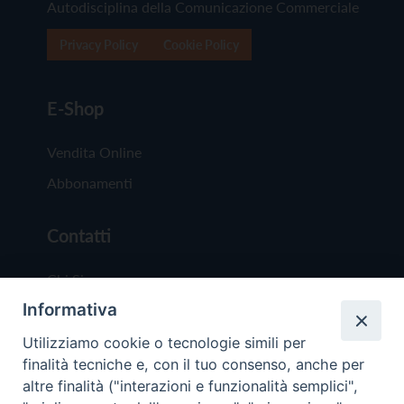
Autodisciplina della Comunicazione Commerciale
Privacy Policy
Cookie Policy
E-Shop
Vendita Online
Abbonamenti
Contatti
Chi Siamo
Informativa
Redazione
Scrivici
Utilizziamo cookie o tecnologie simili per
finalità tecniche e, con il tuo consenso, anche per
altre finalità ("interazioni e funzionalità semplici",