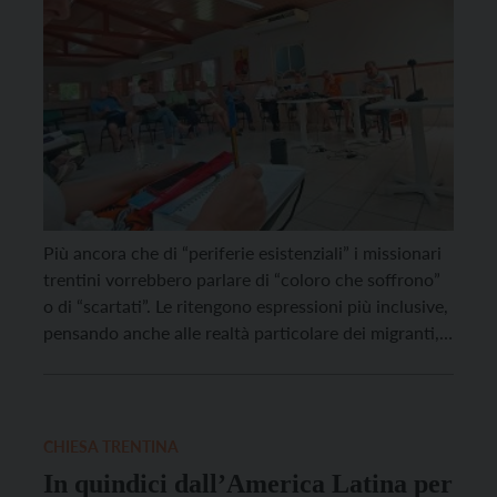
Più ancora che di “periferie esistenziali” i missionari
trentini vorrebbero parlare di “coloro che soffrono”
o di “scartati”. Le ritengono espressioni più inclusive,
pensando anche alle realtà particolare dei migranti,
dei carcerati (ai quali alcuni di loro si dedicano) e
anche delle persone LGBTQ+, rispetto alle quali si
comincia a registrare (almeno in Brasile) qualche […]
CHIESA TRENTINA
In quindici dall’America Latina per