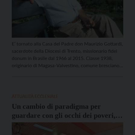
E’ tornato alla Casa del Padre don Maurizio Gottardi,
sacerdote della Diocesi di Trento, missionario fidei
donum in Brasile dal 1966 al 2015. Classe 1938,
originario di Magasa-Valvestino, comune bresciano
fino al 1964 appartenente all’Arcidiocesi di Trento,
un anno dopo la sua ordinazione a Trento il 27
giugno 1965 (aveva studiato presso il Seminario di
[…]
ATTUALITÀ ECCLESIALE
Un cambio di paradigma per
guardare con gli occhi dei poveri,
non dei potenti