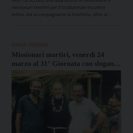
missionari trentini per il tradizionale incontro
estivo. Ad accompagnarne la trasferta, oltre al
personale del Centro Missionario coordinato dal
delegato don Mauro Leonardelli, accompagnato dal
predecessore don Cristiano Bettega, anche tre
vescovi missionari: monsignor Adriano Tomasi,
CHIESA TRENTINA
ausiliare emerito di […]
Missionari martiri, venerdì 24
marzo al 31° Giornata con slogan
“Di me sarete testimoni”