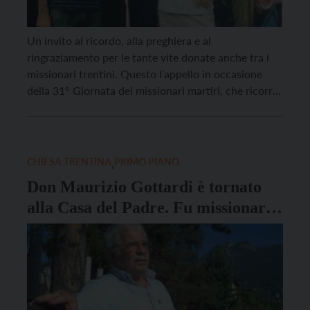
Un invito al ricordo, alla preghiera e al
ringraziamento per le tante vite donate anche tra i
missionari trentini. Questo l’appello in occasione
della 31° Giornata dei missionari martiri, che ricorre
venerdì 24 marzo. Lo slogan, quest’anno, è “Di me
sarete testimoni (At 1,8)”. “Seguire Gesù ti
compromette la vita. Non puoi pensare che tutto […]
CHIESA TRENTINA
,
PRIMO PIANO
Don Maurizio Gottardi è tornato
alla Casa del Padre. Fu missionario
in Brasile dal 1966 al 2015