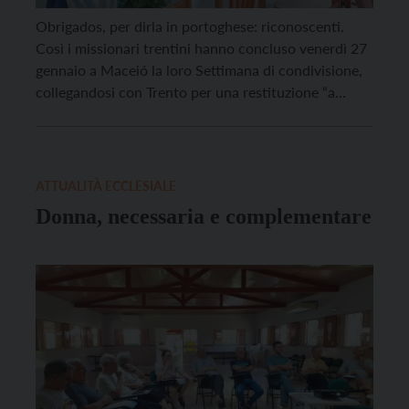
Obrigados, per dirla in portoghese: riconoscenti.
Così i missionari trentini hanno concluso venerdì 27
gennaio a Maceió la loro Settimana di condivisione,
collegandosi con Trento per una restituzione “a
caldo” dell’esito del loro confronto partito dai tre
Cantieri: giovani, donne e fragilità (per loro, meglio,
“periferie esistenziali”). Hanno costituito un vero e
proprio gruppo sinodale […]
ATTUALITÀ ECCLESIALE
Donna, necessaria e complementare