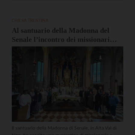
2024 della Chiesa trentina. Alcuni missionari
incontreranno la comunità trentina in una serie di
eventi distribuiti sul territorio per condividere spunti
CHIESA TRENTINA
[…]
Al santuario della Madonna del
Senale l’incontro dei missionari
trentini
Il santuario della Madonna di Senale, in Alta Val di
Non, ha accolto una quarantina di missionarie e