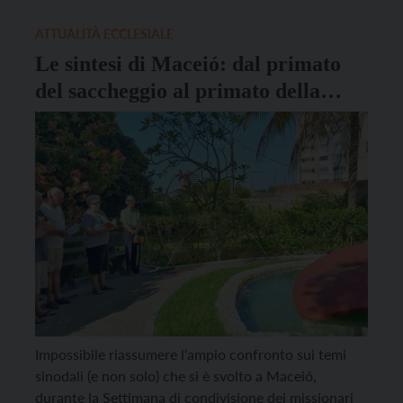
Grazie all’ospitalità delle Figlie del Sacro Cuore di
Gesù nel loro “Recanto” […]
ATTUALITÀ ECCLESIALE
Le sintesi di Maceió: dal primato
del saccheggio al primato della
relazione
Impossibile riassumere l’ampio confronto sui temi
sinodali (e non solo) che si è svolto a Maceió,
durante la Settimana di condivisione dei missionari