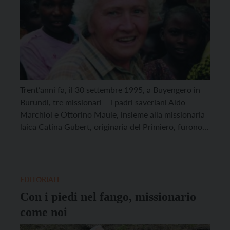
Trent’anni fa, il 30 settembre 1995, a Buyengero in
Burundi, tre missionari – i padri saveriani Aldo
Marchiol e Ottorino Maule, insieme alla missionaria
laica Catina Gubert, originaria del Primiero, furono
brutalmente uccisi da un gruppo di soldati del
governo dittatoriale dell’epoca. Un sacrificio che ha
lasciato un segno profondo nella comunità locale e
che […]
EDITORIALI
Con i piedi nel fango, missionario
come noi