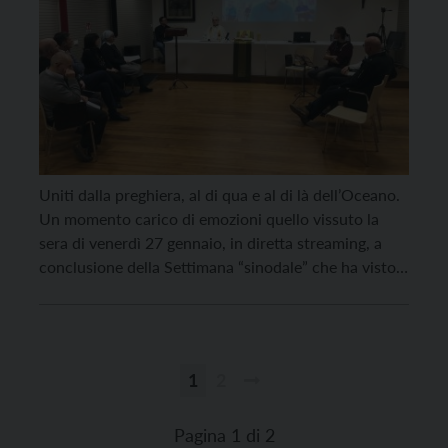
Uniti dalla preghiera, al di qua e al di là dell’Oceano.
Un momento carico di emozioni quello vissuto la
sera di venerdì 27 gennaio, in diretta streaming, a
conclusione della Settimana “sinodale” che ha visto
riuniti a Maceiò in Brasile una quindicina di
missionari trentini che operano in America Latina.
Guidata dall’arcivescovo Lauro Tisi, la preghiera
finale ha […]
1
2
Paginazione
degli
Pagina 1 di 2
articoli