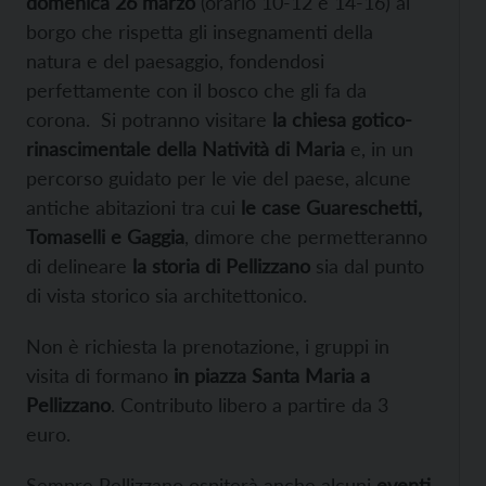
domenica 26 marzo
(orario 10-12 e 14-16) al
borgo che rispetta gli insegnamenti della
natura e del paesaggio, fondendosi
perfettamente con il bosco che gli fa da
corona. Si potranno visitare
la chiesa gotico-
rinascimentale della Natività di Maria
e, in un
percorso guidato per le vie del paese, alcune
antiche abitazioni tra cui
le case Guareschetti,
Tomaselli e Gaggia
, dimore che permetteranno
di delineare
la storia di Pellizzano
sia dal punto
di vista storico sia architettonico.
Non è richiesta la prenotazione, i gruppi in
visita di formano
in piazza Santa Maria a
Pellizzano
. Contributo libero a partire da 3
euro.
Sempre Pellizzano ospiterà anche alcuni
eventi