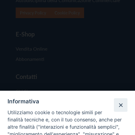
Autodisciplina della Comunicazione Commerciale
Privacy Policy
Cookie Policy
E-Shop
Vendita Online
Abbonamenti
Contatti
Chi Siamo
Informativa
Redazione
Scrivici
Utilizziamo cookie o tecnologie simili per
finalità tecniche e, con il tuo consenso, anche per
altre finalità ("interazioni e funzionalità semplici",
"miglioramento dell'esperienza", "misurazione" e