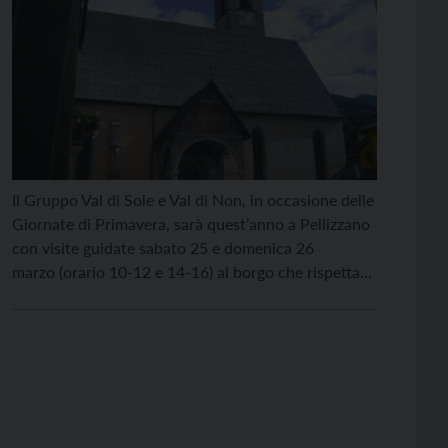
Il Gruppo Val di Sole e Val di Non, in occasione delle
Giornate di Primavera, sarà quest’anno a Pellizzano
con visite guidate sabato 25 e domenica 26
marzo (orario 10-12 e 14-16) al borgo che rispetta
gli insegnamenti della natura e del paesaggio,
fondendosi perfettamente con il bosco che gli fa da
corona. Si potranno visitare […]