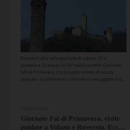
Prenderà vita nelle giornate di sabato 22 e
domenica 23 marzo la 33ª edizione delle Giornate
FAI di Primavera, il principale evento di piazza
dedicato al patrimonio culturale e paesaggistico del
nostro Paese, organizzato dal FAI-Fondo per
l’Ambiente Italiano ETS grazie all’impegno e
all’entusiasmo di migliaia di volontari: 750 luoghi in
400 città saranno visitabili […]
PRIMO PIANO
Giornate Fai di Primavera, visite
guidate a Volano e Rovereto. Ecco