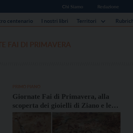
Chi Siamo
Redazione
stro centenario
I nostri libri
Territori
Rubric
E FAI DI PRIMAVERA
PRIMO PIANO
Giornate Fai di Primavera, alla
scoperta dei gioielli di Ziano e le
sue frazioni