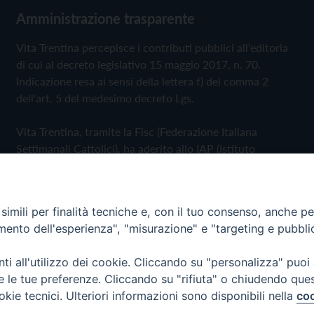
Amministrazione trasparente
Vita Trentina percepisce i contributi pubblici all'editoria
di cui al decreto legislativo 15 maggio 2017, n. 70.
Indicazione resa ai sensi della lettera f) del comma 2
dell'art. 5 del medesimo decreto Lgs.
Vita Trentina, tramite la Fisc (Federazione Italiana
Settimanali Cattolici), ha aderito allo IAP (Istituto
dell'Autodisciplina Pubblicitaria) accettando il Codice di
Autodisciplina della Comunicazione Commerciale
imili per finalità tecniche e, con il tuo consenso, anche per 
Privacy Policy
Cookie Policy
amento dell'esperienza", "misurazione" e "targeting e pubbli
i all'utilizzo dei cookie. Cliccando su "personalizza" puoi
 Trentina Editrice
re le tue preferenze. Cliccando su "rifiuta" o chiudendo que
okie tecnici. Ulteriori informazioni sono disponibili nella
coo