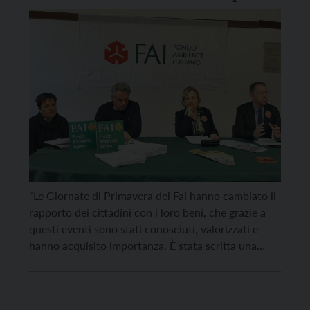
Giornate di Primavera
“Le Giornate di Primavera del Fai hanno cambiato il
rapporto dei cittadini con i loro beni, che grazie a
questi eventi sono stati conosciuti, valorizzati e
hanno acquisito importanza. È stata scritta una
sorta di enciclopedia spontanea che si è aggiunta a
quella ufficiale per narrare lo smisurato patrimonio
storico, artistico e paesaggistico del nostro […]