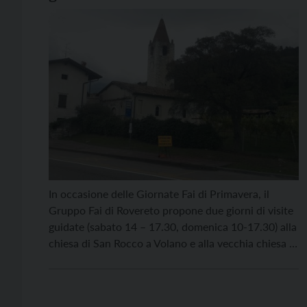
dove
In occasione delle Giornate Fai di Primavera, il
Gruppo Fai di Rovereto propone due giorni di visite
guidate (sabato 14 – 17.30, domenica 10-17.30) alla
chiesa di San Rocco a Volano e alla vecchia chiesa di
Sant’Ilario, nell’omonima frazione a Rovereto.
Costruita verso la metà del Quattrocento e
interamente affrescata sul finire di quel secolo, […]