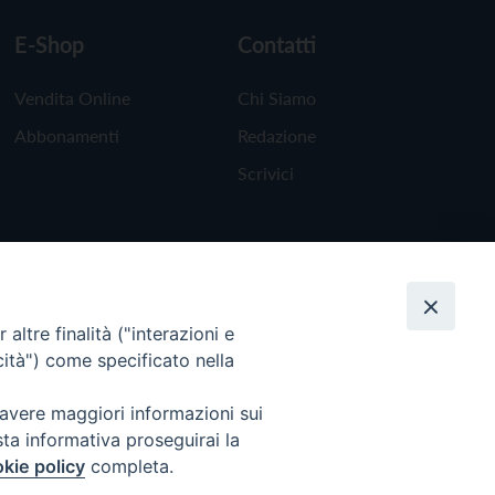
E-Shop
Contatti
Vendita Online
Chi Siamo
Abbonamenti
Redazione
Scrivici
altre finalità ("interazioni e
cità") come specificato nella
 avere maggiori informazioni sui
sta informativa proseguirai la
kie policy
completa.