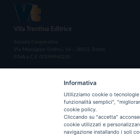
Vita Trentina Editrice
Società Cooperativa
Via Monsignor Endrici, 14 – 38122 Trento
P.IVA e C.F. 00199960220
Informativa
Utilizziamo cookie o tecnologie s
funzionalità semplici", "miglior
cookie policy.
Cliccando su "accetta" acconsent
Copyright © 2019 - Tutti i diritti riservati - Vita
cookie utilizzati e personalizza
navigazione installando i soli co
Privacy Policy