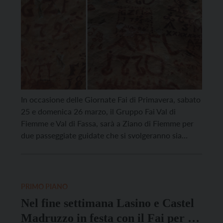
In occasione delle Giornate Fai di Primavera, sabato
25 e domenica 26 marzo, il Gruppo Fai Val di
Fiemme e Val di Fassa, sarà a Ziano di Fiemme per
due passeggiate guidate che si svolgeranno sia
sabato sia domenica alla mattina e al pomeriggio
con ritrovo rispettivamente alle 10 e alle 14 in
piazza Italia. […]
PRIMO PIANO
Nel fine settimana Lasino e Castel
Madruzzo in festa con il Fai per le