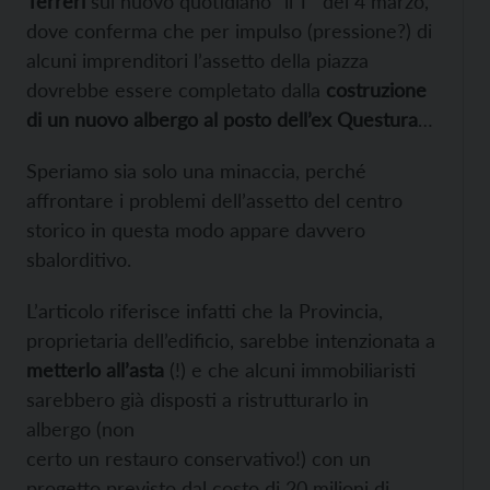
Terreri
sul nuovo quotidiano “il T” del 4 marzo,
dove conferma che per impulso (pressione?) di
alcuni imprenditori l’assetto della piazza
dovrebbe essere completato dalla
costruzione
di un nuovo albergo al posto dell’ex Questura
…
Speriamo sia solo una minaccia, perché
affrontare i problemi dell’assetto del centro
storico in questa modo appare davvero
sbalorditivo.
L’articolo riferisce infatti che la Provincia,
proprietaria dell’edificio, sarebbe intenzionata a
metterlo all’asta
(!) e che alcuni immobiliaristi
sarebbero già disposti a ristrutturarlo in
albergo (non
certo un restauro conservativo!) con un
progetto previsto dal costo di 20 milioni di