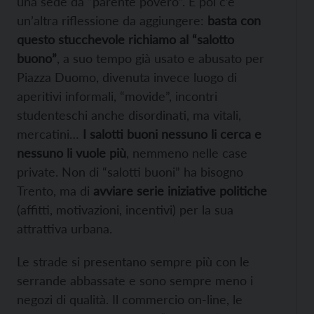
una sede da “parente povero”. E poi c’è
un’altra riflessione da aggiungere:
basta con
questo stucchevole richiamo al “salotto
buono”
, a suo tempo già usato e abusato per
Piazza Duomo, divenuta invece luogo di
aperitivi informali, “movide”, incontri
studenteschi anche disordinati, ma vitali,
mercatini…
I salotti buoni nessuno li cerca e
nessuno li vuole più
, nemmeno nelle case
private. Non di “salotti buoni” ha bisogno
Trento, ma di
avviare serie iniziative politiche
(affitti, motivazioni, incentivi) per la sua
attrattiva urbana.
Le strade si presentano sempre più con le
serrande abbassate e sono sempre meno i
negozi di qualità. Il commercio on-line, le