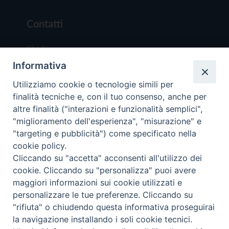
Contatti
Chi Siamo
Informativa
Redazione
Scrivici
Utilizziamo cookie o tecnologie simili per
finalità tecniche e, con il tuo consenso, anche per
altre finalità ("interazioni e funzionalità semplici",
"miglioramento dell'esperienza", "misurazione" e
"targeting e pubblicità") come specificato nella
cookie policy.
Copyright © 2019 - Tutti i diritti riservati - Vit
Cliccando su "accetta" acconsenti all'utilizzo dei
Trentina Editrice
cookie. Cliccando su "personalizza" puoi avere
maggiori informazioni sui cookie utilizzati e
Privacy Policy
personalizzare le tue preferenze. Cliccando su
Torna all'inizi
"rifiuta" o chiudendo questa informativa proseguirai
la navigazione installando i soli cookie tecnici.