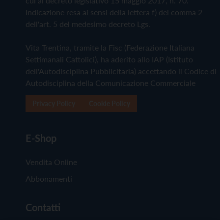
cui al decreto legislativo 15 maggio 2017, n. 70.
Indicazione resa ai sensi della lettera f) del comma 2
dell'art. 5 del medesimo decreto Lgs.
Vita Trentina, tramite la Fisc (Federazione Italiana
Settimanali Cattolici), ha aderito allo IAP (Istituto
dell'Autodisciplina Pubblicitaria) accettando il Codice di
Autodisciplina della Comunicazione Commerciale
Privacy Policy
Cookie Policy
E-Shop
Vendita Online
Abbonamenti
Contatti