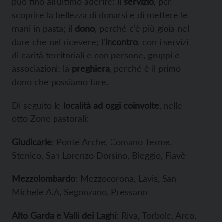
può fino all’ultimo aderire: il
servizio
, per
scoprire la bellezza di donarsi e di mettere le
mani in pasta; il
dono
, perché c’è più gioia nel
dare che nel ricevere; l’
incontro
, con i servizi
di carità territoriali e con persone, gruppi e
associazioni; la
preghiera
, perché è il primo
dono che possiamo fare.
Di seguito le
località ad oggi coinvolte
, nelle
otto Zone pastorali:
Giudicarie
: Ponte Arche, Comano Terme,
Stenico, San Lorenzo Dorsino, Bleggio, Fiavè
Mezzolombardo
: Mezzocorona, Lavis, San
Michele A.A, Segonzano, Pressano
Alto Garda e Valli dei Laghi
: Riva, Torbole, Arco,