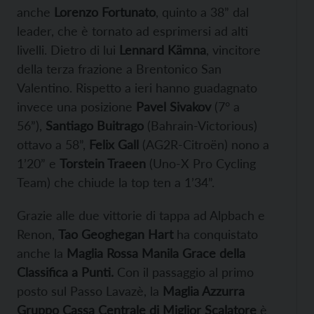
anche
Lorenzo Fortunato
, quinto a 38” dal
leader, che è tornato ad esprimersi ad alti
livelli. Dietro di lui
Lennard Kämna
, vincitore
della terza frazione a Brentonico San
Valentino. Rispetto a ieri hanno guadagnato
invece una posizione
Pavel Sivakov
(7° a
56”),
Santiago Buitrago
(Bahrain-Victorious)
ottavo a 58”,
Felix Gall
(AG2R-Citroën) nono a
1’20” e
Torstein Traeen
(Uno-X Pro Cycling
Team) che chiude la top ten a 1’34”.
Grazie alle due vittorie di tappa ad Alpbach e
Renon,
Tao Geoghegan Hart
ha conquistato
anche la
Maglia Rossa Manila Grace della
Classifica a Punti.
Con il passaggio al primo
posto sul Passo Lavazè, la
Maglia Azzurra
Gruppo Cassa Centrale di Miglior Scalatore
è