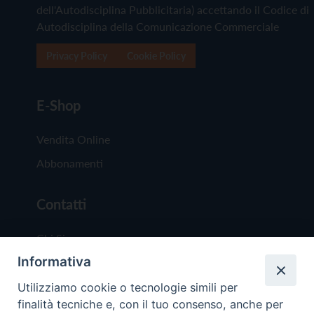
dell'Autodisciplina Pubblicitaria) accettando il Codice di
Autodisciplina della Comunicazione Commerciale
Privacy Policy
Cookie Policy
E-Shop
Vendita Online
Abbonamenti
Contatti
Chi Siamo
Informativa
Redazione
Scrivici
Utilizziamo cookie o tecnologie simili per
finalità tecniche e, con il tuo consenso, anche per