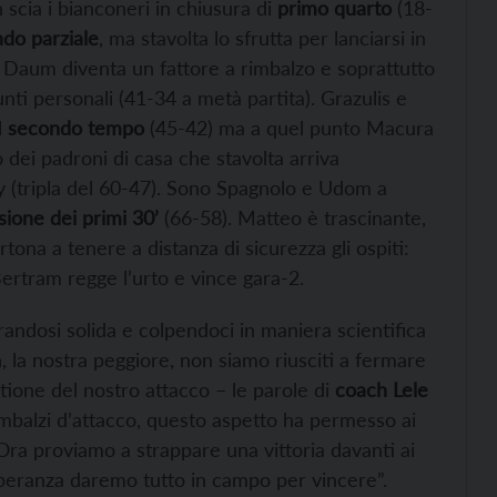
n scia i bianconeri in chiusura di
primo quarto
(18-
do parziale
, ma stavolta lo sfrutta per lanciarsi in
Daum diventa un fattore a rimbalzo e soprattutto
nti personali (41-34 a metà partita). Grazulis e
l
secondo tempo
(45-42) ma a quel punto Macura
 dei padroni di casa che stavolta arriva
oy (tripla del 60-47). Sono Spagnolo e Udom a
sione dei primi 30’
(66-58). Matteo è trascinante,
tona a tenere a distanza di sicurezza gli ospiti:
Bertram regge l’urto e vince gara-2.
andosi solida e colpendoci in maniera scientifica
, la nostra peggiore, non siamo riusciti a fermare
tione del nostro attacco – le parole di
coach Lele
rimbalzi d’attacco, questo aspetto ha permesso ai
. Ora proviamo a strappare una vittoria davanti ai
o speranza daremo tutto in campo per vincere”.