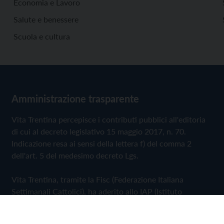
Economia e Lavoro
Salute e benessere
Scuola e cultura
Amministrazione trasparente
Vita Trentina percepisce i contributi pubblici all'editoria
di cui al decreto legislativo 15 maggio 2017, n. 70.
Indicazione resa ai sensi della lettera f) del comma 2
dell'art. 5 del medesimo decreto Lgs.
Vita Trentina, tramite la Fisc (Federazione Italiana
Settimanali Cattolici), ha aderito allo IAP (Istituto
dell'Autodisciplina Pubblicitaria) accettando il Codice di
Autodisciplina della Comunicazione Commerciale