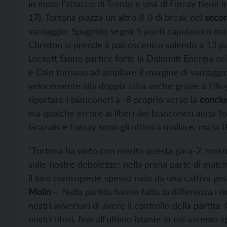
in moto l’attacco di Trento e una di Forray tiene i
17). Tortona piazza un altro 8-0 di break nel
secon
vantaggio: Spagnolo segna 5 punti capolavoro ma 
Christon si prende il palcoscenico salendo a 13 pu
Lockett fanno partire forte la Dolomiti Energia ne
e Cain tornano ad ampliare il margine di vantaggio
velocemente alla doppia cifra anche grazie a Fill
riportare i bianconeri a -8 proprio verso la
conclu
ma qualche errore ai liberi dei bianconeri aiuta Tor
Grazulis e Forray sono gli ultimi a mollare, ma la 
“Tortona ha vinto con merito questa gara-2, mostr
sulle nostre debolezze: nella prima parte di match
il loro contropiede spesso nato da una cattiva ges
Molin
-. Nella partita hanno fatto la differenza i 
nostri avversari di avere il controllo della partita
nostri tifosi, fino all’ultimo istante in cui avrem