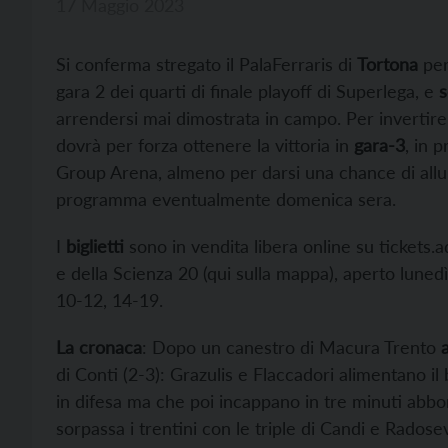
17 Maggio 2023
Si conferma stregato il PalaFerraris di
Tortona
per 
gara 2 dei quarti di finale playoff di Superlega, e
s
arrendersi mai dimostrata in campo. Per invertire 
dovrà per forza ottenere la vittoria in
gara-3
, in 
Group Arena, almeno per darsi una chance di allung
programma eventualmente domenica sera.
I
biglietti
sono in vendita libera online su tickets.a
e della Scienza 20 (qui sulla mappa), aperto luned
10-12, 14-19.
La cronaca
: Dopo un canestro di Macura Trento
di Conti (2-3): Grazulis e Flaccadori alimentano il
in difesa ma che poi incappano in tre minuti abbo
sorpassa i trentini con le triple di Candi e Rado