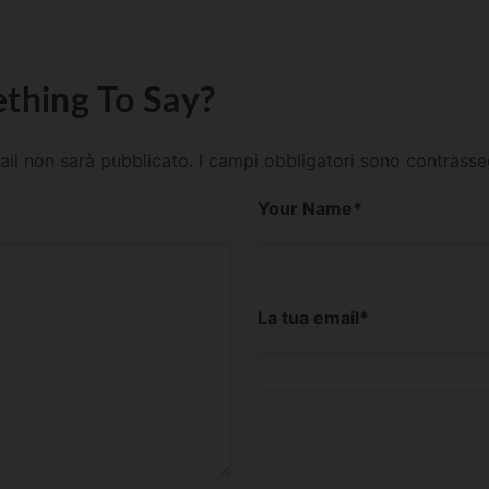
thing To Say?
mail non sarà pubblicato.
I campi obbligatori sono contrass
Your Name
*
La tua email
*