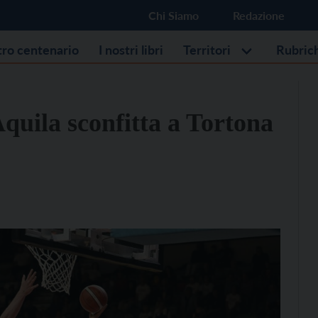
Chi Siamo
Redazione
stro centenario
I nostri libri
Territori
Rubric
Aquila sconfitta a Tortona