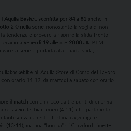
l’
Aquila Basket
,
sconfitta per 84 a 81
anche in
otto 2-0 nella serie
, nonostante la voglia di non
la tendenza e provare a riaprire la sfida Trento
programma
venerdì 19 alle ore 20.00
alla BLM
are la serie e portarla alla quarta sfida, in
quilabasket.it e all’Aquila Store di Corso del Lavoro
ì con orario 14-19, da martedì a sabato con orario
apre il match
con un gioco da tre punti di energia
 buon avvio dei bianconeri (4-11), che partono forti
ndanti senza canestri. Tortona raggiunge e
sevic (13-11), ma una “bomba” di Crawford rimette