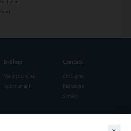
Spettacoli
Sport
E-Shop
Contatti
Vendita Online
Chi Siamo
Abbonamenti
Redazione
Scrivici