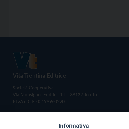
Vita Trentina Editrice
Società Cooperativa
Via Monsignor Endrici, 14 – 38122 Trento
P.IVA e C.F. 00199960220
Informativa