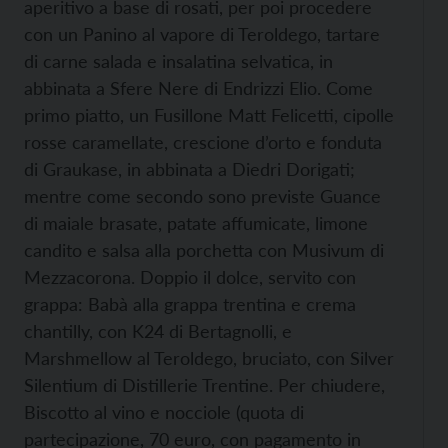
aperitivo a base di rosati, per poi procedere
con un Panino al vapore di Teroldego, tartare
di carne salada e insalatina selvatica, in
abbinata a Sfere Nere di Endrizzi Elio. Come
primo piatto, un Fusillone Matt Felicetti, cipolle
rosse caramellate, crescione d’orto e fonduta
di Graukase, in abbinata a Diedri Dorigati;
mentre come secondo sono previste Guance
di maiale brasate, patate affumicate, limone
candito e salsa alla porchetta con Musivum di
Mezzacorona. Doppio il dolce, servito con
grappa: Babà alla grappa trentina e crema
chantilly, con K24 di Bertagnolli, e
Marshmellow al Teroldego, bruciato, con Silver
Silentium di Distillerie Trentine. Per chiudere,
Biscotto al vino e nocciole (quota di
partecipazione, 70 euro, con pagamento in