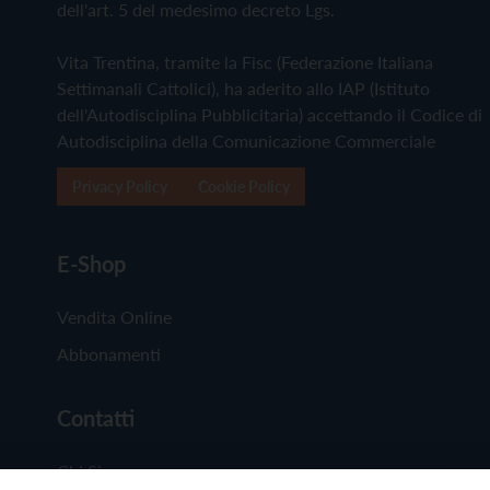
dell'art. 5 del medesimo decreto Lgs.
Vita Trentina, tramite la Fisc (Federazione Italiana
Settimanali Cattolici), ha aderito allo IAP (Istituto
dell'Autodisciplina Pubblicitaria) accettando il Codice di
Autodisciplina della Comunicazione Commerciale
Privacy Policy
Cookie Policy
E-Shop
Vendita Online
Abbonamenti
Contatti
Chi Siamo