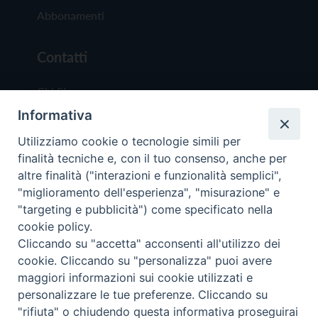
Abbonamenti
Contatti
Chi Siamo
Informativa
Redazione
Scrivici
Utilizziamo cookie o tecnologie simili per
finalità tecniche e, con il tuo consenso, anche per
altre finalità ("interazioni e funzionalità semplici",
"miglioramento dell'esperienza", "misurazione" e
"targeting e pubblicità") come specificato nella
cookie policy.
Copyright © 2019 - Tutti i diritti riservati - Vit
Cliccando su "accetta" acconsenti all'utilizzo dei
Trentina Editrice
cookie. Cliccando su "personalizza" puoi avere
maggiori informazioni sui cookie utilizzati e
Privacy Policy
personalizzare le tue preferenze. Cliccando su
Torna all'inizi
"rifiuta" o chiudendo questa informativa proseguirai