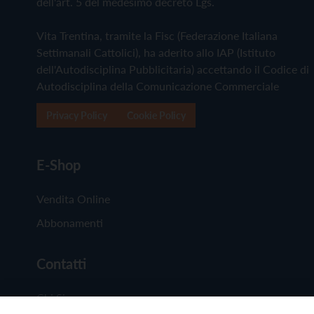
dell'art. 5 del medesimo decreto Lgs.
Vita Trentina, tramite la Fisc (Federazione Italiana
Settimanali Cattolici), ha aderito allo IAP (Istituto
dell'Autodisciplina Pubblicitaria) accettando il Codice di
Autodisciplina della Comunicazione Commerciale
Privacy Policy
Cookie Policy
E-Shop
Vendita Online
Abbonamenti
Contatti
Chi Siamo