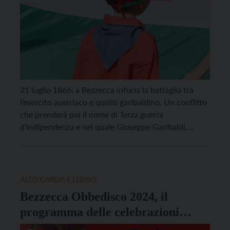
21 luglio 1866: a Bezzecca infuria la battaglia tra
l’esercito austriaco e quello garibaldino. Un conflitto
che prenderà poi il nome di Terza guerra
d’Indipendenza e nel quale Giuseppe Garibaldi,
proprio a Bezzecca, pronunciò il celebre
“Obbedisco” il 9 agosto 1866. Una scelta che
riconsegnò le terre trentine all’Austria fino alla
conclusione della Prima guerra […]
ALTO GARDA E LEDRO
Bezzecca Obbedisco 2024, il
programma delle celebrazioni
garibaldine