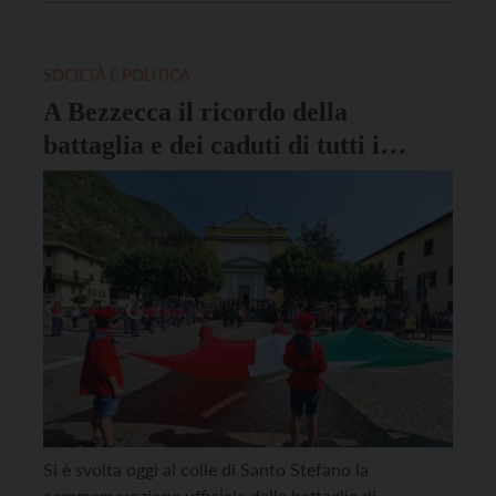
– Muse e alcune associazioni di volontariato locale
propone un calendario di iniziative ed eventi
culturali che verranno realizzati nelle fine settimana
SOCIETÀ E POLITICA
dal […]
A Bezzecca il ricordo della
battaglia e dei caduti di tutti i
conflitti
Si è svolta oggi al colle di Santo Stefano la
commemorazione ufficiale della battaglia di