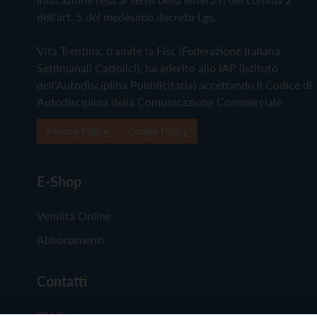
dell'art. 5 del medesimo decreto Lgs.
Vita Trentina, tramite la Fisc (Federazione Italiana
Settimanali Cattolici), ha aderito allo IAP (Istituto
dell'Autodisciplina Pubblicitaria) accettando il Codice di
Autodisciplina della Comunicazione Commerciale
Privacy Policy
Cookie Policy
E-Shop
Vendita Online
Abbonamenti
Contatti
Chi Siamo