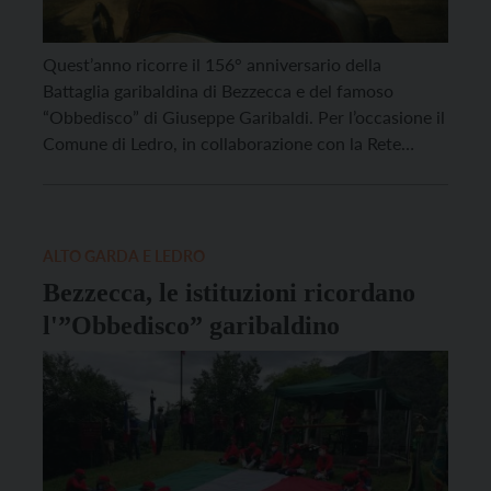
Quest’anno ricorre il 156° anniversario della
Battaglia garibaldina di Bezzecca e del famoso
“Obbedisco” di Giuseppe Garibaldi. Per l’occasione il
Comune di Ledro, in collaborazione con la Rete
Museale di Ledro – Muse e alcune associazioni di
volontariato locale propone un calendario di
iniziative ed eventi culturali che verranno realizzati
nelle giornate del 23 e […]
ALTO GARDA E LEDRO
Bezzecca, le istituzioni ricordano
l'”Obbedisco” garibaldino