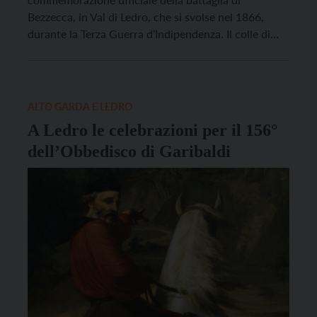
Bezzecca, in Val di Ledro, che si svolse nel 1866,
durante la Terza Guerra d’Indipendenza. Il colle di
Santo Stefano è noto infatti per la storica battaglia
del 21 luglio 1866 fra i volontari garibaldini e le
truppe austriache; proprio […]
ALTO GARDA E LEDRO
A Ledro le celebrazioni per il 156°
dell’Obbedisco di Garibaldi