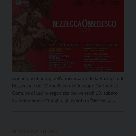
Anche quest’anno, nell’anniversario della Battaglia di
Bezzecca e dell’Obbedisco di Giuseppe Garibaldi, il
Comune di Ledro organizza per venerdì 19, sabato
20 e domenica 21 luglio, gli eventi di “Bezzecca
Obbedisco 2024” che, come spiega l’assessore
comunale alla cultura, Claudio Oliari, ringraziando
tutti i volontari che hanno collaborato
nell’organizzazione della manifestazione,”sarà anche
ALTO GARDA E LEDRO