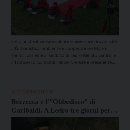
C’era anche il vicepresidente e assessore provinciale
all’urbanistica, ambiente e cooperazione Mario
Tonina, assieme al sindaco di Ledro Renato Girardi e
a Francesco Garibaldi Hibbert, erede e presidente
dell’Associazione nazionale Giuseppe Garibaldi, ieri,
domenica 18 luglio, alla cerimonia di
commemorazione ufficiale della battaglia di
Bezzecca, in Val di Ledro, che si svolse nel luglio del
ALTO GARDA E LEDRO
[…]
Bezzecca e l'”Obbedisco” di
Garibaldi. A Ledro tre giorni per
conoscere meglio la storia