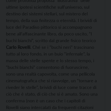
come profonda proposta “illustrativa” delle
ultime ipotesi scientifiche sull’universo, sul
destino dei sistemi stellari, sul mistero del
tempo, della sua finitezza o eternità. I brividi di
luce del Paradiso pittorico si accompagnano
bene all’affascinante libro, da poco uscito, “I
buchi bianchi”, scritto dal grande fisico teorico
Carlo Rovelli
. Ché se i “buchi neri” trascinano
tutto al loro fondo, in un buio “infernale”, la
massa delle stelle spente e lo stesso tempo, i
“buchi bianchi” consentono di fuoruscirne,
sono una realtà capovolta, come una pellicola
cinematografica che si riavvolge, un “tornare a
riveder le stelle”, brividi di luce come tracce di
ciò che è stato, di ciò che si è amato. Sono una
conferma (non è un caso che i capitoli di
Rovelli siano intercalati da frequenti citazioni