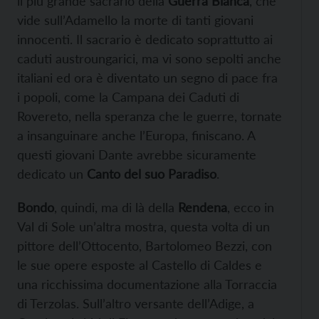
il più grande sacrario della
Guerra Bianca
, che
vide sull’Adamello la morte di tanti giovani
innocenti. Il sacrario è dedicato soprattutto ai
caduti austroungarici, ma vi sono sepolti anche
italiani ed ora è diventato un segno di pace fra
i popoli, come la Campana dei Caduti di
Rovereto, nella speranza che le guerre, tornate
a insanguinare anche l’Europa, finiscano. A
questi giovani Dante avrebbe sicuramente
dedicato un
Canto del suo Paradiso
.
Bondo
, quindi, ma di là della
Rendena
, ecco in
Val di Sole un’altra mostra, questa volta di un
pittore dell’Ottocento, Bartolomeo Bezzi, con
le sue opere esposte al Castello di Caldes e
una ricchissima documentazione alla Torraccia
di Terzolas. Sull’altro versante dell’Adige, a