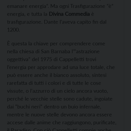
emanare energia”. Ma ogni Trasfigurazione “è”
energia, e tutta la
Divina Commedia
è
trasfigurazione. Dante l’aveva capito fin dal
1200.
È questa la chiave per comprendere come
nella chiesa di San Barnaba l’“astrazione
oggettiva” del 1975 di Cappelletti trovi
l’energia per approdare ad una luce totale, che
può essere anche il bianco assoluto, sintesi
rarefatta di tutti i colori e di tutte le cose
vissute, o l’azzurro di un cielo ancora vuoto,
perché le vecchie stelle sono cadute, ingoiate
dai “buchi neri” dentro un buio infernale,
mentre le nuove stelle devono ancora essere
accese dalle anime che raggiungono, purificate,
il Paradiso. Con ciò Cappelletti compie anche