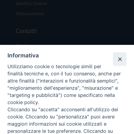
Vendita Online
Abbonamenti
Contatti
Chi Siamo
Informativa
Redazione
Scrivici
Utilizziamo cookie o tecnologie simili per
finalità tecniche e, con il tuo consenso, anche per
altre finalità ("interazioni e funzionalità semplici",
"miglioramento dell'esperienza", "misurazione" e
"targeting e pubblicità") come specificato nella
cookie policy.
Copyright © 2019 - Tutti i diritti riservati - Vit
Cliccando su "accetta" acconsenti all'utilizzo dei
Trentina Editrice
cookie. Cliccando su "personalizza" puoi avere
maggiori informazioni sui cookie utilizzati e
Privacy Policy
personalizzare le tue preferenze. Cliccando su