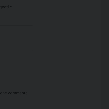
egnati
*
ta che commento.