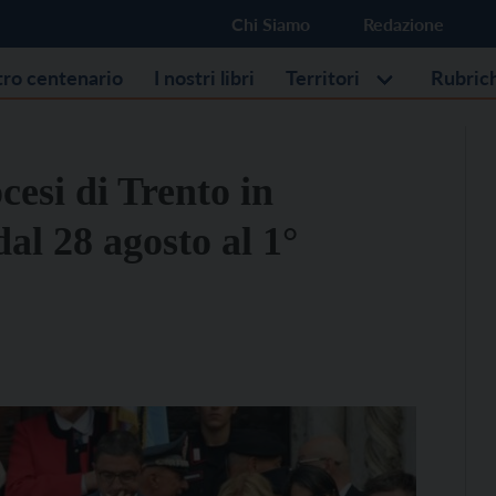
Chi Siamo
Redazione
stro centenario
I nostri libri
Territori
Rubric
cesi di Trento in
al 28 agosto al 1°