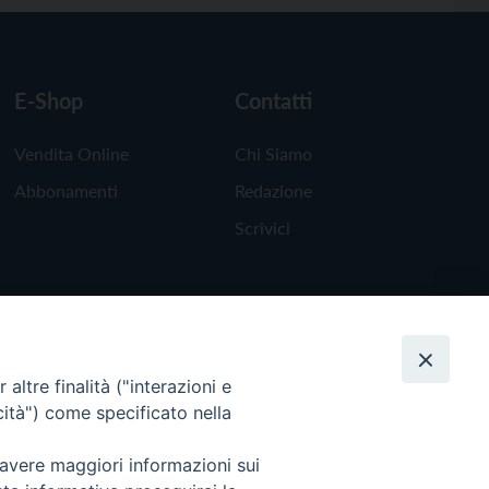
E-Shop
Contatti
Vendita Online
Chi Siamo
Abbonamenti
Redazione
Scrivici
altre finalità ("interazioni e
cità") come specificato nella
 avere maggiori informazioni sui