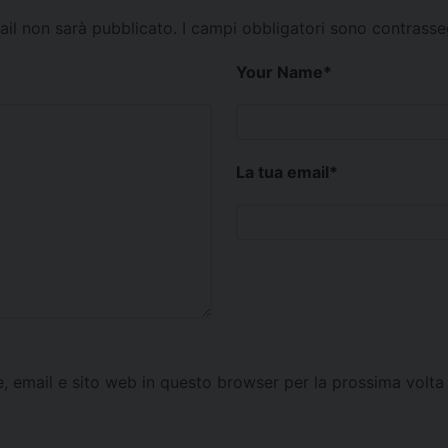
mail non sarà pubblicato.
I campi obbligatori sono contrass
Your Name
*
La tua email
*
e, email e sito web in questo browser per la prossima vol