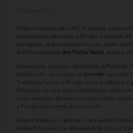
18 Agosto 2023
Dopo l’avventura alla GMG di Lisbona, adolescenti
pellegrinaggio diocesano a Perugia e ad Assisi da
portoghesi, ad accompagnarli ci sarà anche stavol
dell’Area Annuncio
don Mattia Vanzo
, alcuni pret
L’esperienza, promossa dal Servizio di Pastorale G
adolescenti – poco meno di
trecento
– prevede l’
Trasimeno, l’arrivo a Perugia, la cui arcidiocesi è
L’incontro con lui e alcune realtà locali confermer
come auspicato dal vescovo Lauro e dallo stesso m
a Perugia, poco meno di un anno fa.
Dopo Perugia, per i giovani ci sarà quindi il trasfer
tomba di Francesco e all’eremo delle Carceri. Il p