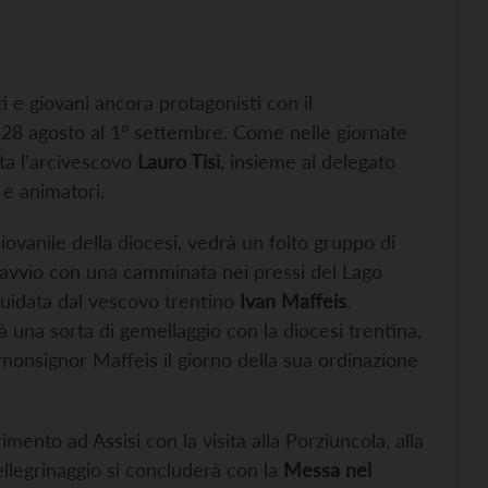
 e giovani ancora protagonisti con il
l 28 agosto al 1° settembre. Come nelle giornate
ta l’arcivescovo
Lauro Tisi
, insieme al delegato
i e animatori.
iovanile della diocesi, vedrà un folto gruppo di
avvio con una camminata nei pressi del Lago
 guidata dal vescovo trentino
Ivan Maffeis
.
à una sorta di gemellaggio con la diocesi trentina,
onsignor Maffeis il giorno della sua ordinazione
imento ad Assisi con la visita alla Porziuncola, alla
ellegrinaggio si concluderà con la
Messa nel