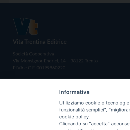
Vita Trentina Editrice
Società Cooperativa
Via Monsignor Endrici, 14 – 38122 Trento
P.IVA e C.F. 00199960220
Informativa
Utilizziamo cookie o tecnologie s
funzionalità semplici", "miglior
cookie policy.
Cliccando su "accetta" acconsent
Copyright © 2019 - Tutti i diritti riservati - Vita